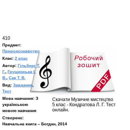
410
Предмет:
Природознавство
Клас:
2 клас
Автор:
Гільберг Т.
Г.
,
Грущинська І.
В.
,
Сак Т. В.
Вид:
Завдання
,
Тест
Мова навчання:
З
Скачати Музичне мистецтво
українською
5 клас - Кондратова Л. Г. Тест
онлайн.
мовою навчання
Створено:
Навчальна книга – Богдан, 2014