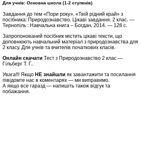
Для учнів:
Основна школа (1-2 ступенів)
Завдання до тем «Пори року», «Твій рідний край» з
посібника: Природознавство. Цікаві завдання. 2 клас. —
Тернопіль : Навчальна книга – Богдан, 2014. — 128 с.
Запропонований посібник містить цікаві тексти, що
доповнюють навчальний матеріал з природознавства для
2 класу. Для учнів та вчителів початкових класів.
Онлайн скачати
Тест з Природознавство 2 клас —
Гільберг Т. Г..
Увага!!! Якщо
НЕ знайшли
як завантажити та посилання
півідомте нас в коментарях — ми виправимо.
А якщо все гаразд — напишіть також відгук та
побажання.