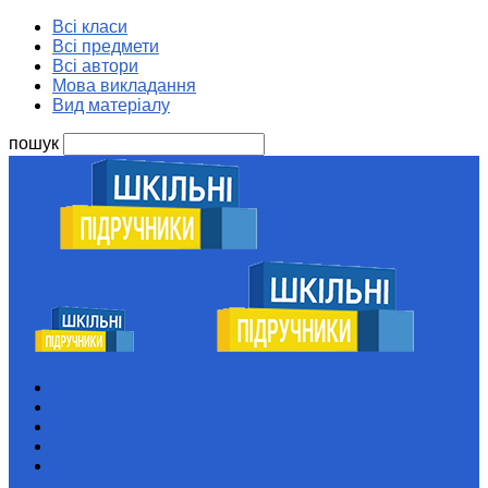
Всі класи
Всі предмети
Всі автори
Мова викладання
Вид матеріалу
пошук
Шкільні підручники
Всі класи
Всі предмети
Всі автори
Мова викладання
Вид матеріалу