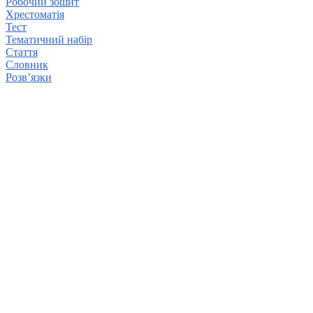
Робочий зошит
Хрестоматія
Тест
Тематичний набір
Стаття
Словник
Розв’язки