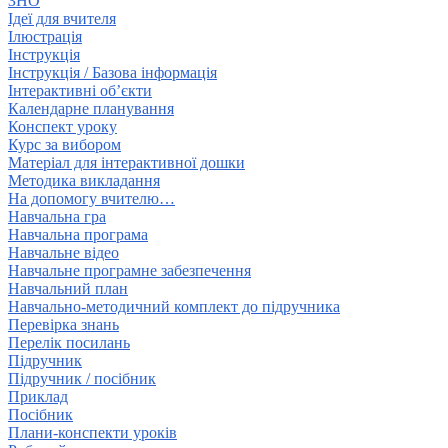
ЗНО
Ідеї для вчителя
Ілюстрація
Інструкція
Інструкція / Базова інформація
Інтерактивні об’єкти
Календарне планування
Конспект уроку
Курс за вибором
Матеріал для інтерактивної дошки
Методика викладання
На допомогу вчителю…
Навчальна гра
Навчальна програма
Навчальне відео
Навчальне програмне забезпечення
Навчальний план
Навчально-методичний комплект до підручника
Перевірка знань
Перелік посилань
Підручник
Підручник / посібник
Приклад
Посібник
Плани-конспекти уроків