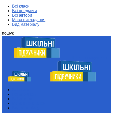
Всі класи
Всі предмети
Всі автори
Мова викладання
Вид матеріалу
пошук
Шкільні підручники
Всі класи
Всі предмети
Всі автори
Мова викладання
Вид матеріалу