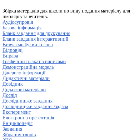
Збірка матеріалів для школи по виду подання матеріалу для
школярів та вчителів.
Аудіосупровід
Базова інформація
Бланк завдання для друкування
Бланк завдання інтерактивний
Вивчаємо букви і слова
Відповіді
Вправа
Графічний плакат з написами
Демонстраційна модель
Джерело інформації
Дидактичні матеріали
Довідник
Додаткові матеріали
Дослід
Дослідницьке завдання
Дослідницьке завдання /задача
Експеримент
Електронна презентація
Енциклопедія
Завдання
Зібрання творів