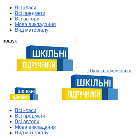
Всі класи
Всі предмети
Всі автори
Мова викладання
Вид матеріалу
пошук
Шкільні підручники
Всі класи
Всі предмети
Всі автори
Мова викладання
Вид матеріалу