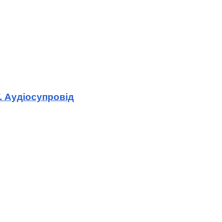
. Аудіосупровід