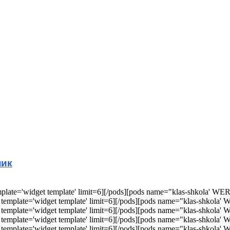
ник
ate='widget template' limit=6][/pods][pods name="klas-shkola' WERE 
emplate='widget template' limit=6][/pods][pods name="klas-shkola' W
emplate='widget template' limit=6][/pods][pods name="klas-shkola' W
emplate='widget template' limit=6][/pods][pods name="klas-shkola' W
emplate='widget template' limit=6][/pods][pods name="klas-shkola' W