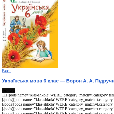
Блог
Українська мова 6 клас — Ворон А. А. Підруч
wqewq
111[pods name="klas-shkola' WERE 'category_match=t.category' templ
[/pods][pods name="klas-shkola' WERE 'category_match=t.category' t
[/pods][pods name="klas-shkola' WERE 'category_match=t.category' t
[/pods][pods name="klas-shkola' WERE 'category_match=t.category' t
[/pods][pods name="klas-shkola' WERE 'category_match=t.category' t