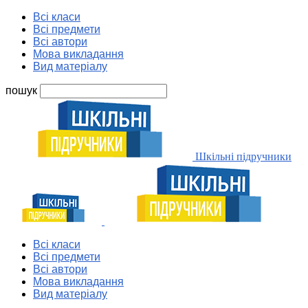
Всі класи
Всі предмети
Всі автори
Мова викладання
Вид матеріалу
пошук
Шкільні підручники
Всі класи
Всі предмети
Всі автори
Мова викладання
Вид матеріалу