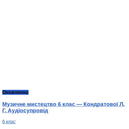
Оновленно
Музичне мистецтво 6 клас — Кондратової Л.
Г. Аудіосупровід
6 клас