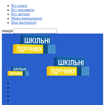
Всі класи
Всі предмети
Всі автори
Мова викладання
Вид матеріалу
пошук
Шкільні підручники
Всі класи
Всі предмети
Всі автори
Мова викладання
Вид матеріалу