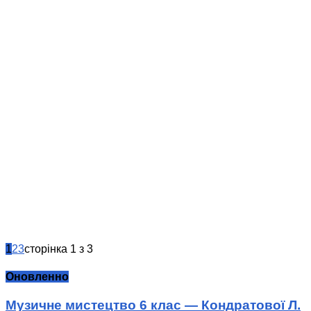
1
2
3
сторінка 1 з 3
Оновленно
Музичне мистецтво 6 клас — Кондратової Л.