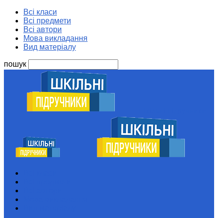
Всі класи
Всі предмети
Всі автори
Мова викладання
Вид матеріалу
пошук
Шкільні підручники
Всі класи
Всі предмети
Всі автори
Мова викладання
Вид матеріалу