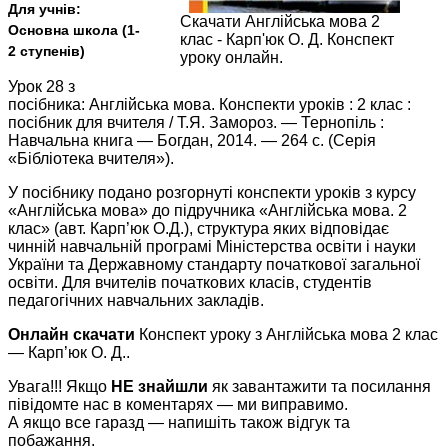
Для учнів:
Скачати Англійська мова 2
Основна школа (1-
клас - Карп'юк О. Д. Конспект
2 ступенів)
уроку онлайн.
Урок 28 з
посібника: Англійська мова. Конспекти уроків : 2 клас :
посібник для вчителя / Т.Я. Замороз. — Тернопіль :
Навчальна книга — Богдан, 2014. — 264 с. (Серія
«Бібліотека вчителя»).
У посібнику подано розгорнуті конспекти уроків з курсу
«Англійська мова» до підручника «Англійська мова. 2
клас» (авт. Карп’юк О.Д.), структура яких відповідає
чинній навчальній програмі Міністерства освіти і науки
України та Державному стандарту початкової загальної
освіти. Для вчителів початкових класів, студентів
педагогічних навчальних закладів.
Онлайн скачати
Конспект уроку з Англійська мова 2 клас
— Карп’юк О. Д..
Увага!!! Якщо
НЕ знайшли
як завантажити та посилання
півідомте нас в коментарях — ми виправимо.
А якщо все гаразд — напишіть також відгук та
побажання.