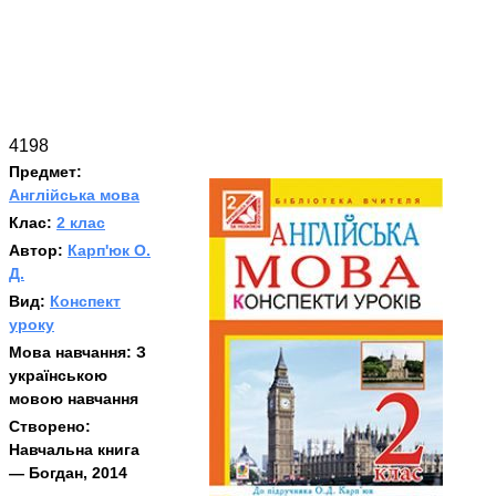
4198
Предмет:
Англійська мова
Клас:
2 клас
Автор:
Карп'юк О.
Д.
Вид:
Конспект
уроку
Мова навчання:
З
українською
мовою навчання
Створено:
Навчальна книга
— Богдан, 2014