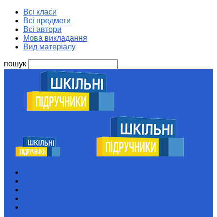
Всі класи
Всі предмети
Всі автори
Мова викладання
Вид матеріалу
пошук
Шкільні підручники
Всі класи
Всі предмети
Всі автори
Мова викладання
Вид матеріалу