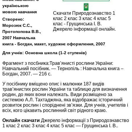
українською
мовою навчання
Скачати Природознавство 1
клас 2 клас 3 клас 4 клас 5
Створено:
клас - Грущинська І. В.
Морозюк С.С.,
Джерело інформації онлайн.
Протопопова В.В.,
2007 Навчальна
книга - Богдан, макет, художнє оформлення, 2007
Для учнів:
Основна школа (1-2 ступенів)
Фрагмент з посбника:Трав’янисті рослини України:
Навчальний посібник. — Тернопіль : Навчальна книга –
Богдан, 2007. — 216 с.
У посібнику вміщено опис і малюнки 187 видів
трав’янистих рослин України та таблицю для визначення
родин, до яких вони належать. Види розміщено за
системою А.Л. Тахтаджяна, яка відображає історичний
розвиток рослин і споріднені зв’язки. Для учнів, учителів і
всіх, кого цікавить рослинний світ рідного краю.
Онлайн скачати
Джерело інформації з Природознавство
1 клас 2 клас 3 клас 4 клас 5 клас — Грущинська І. В..