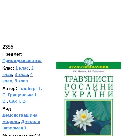
2355
Предмет:
Природознавство
Клас:
1 клас
,
2
клас
,
3 клас
,
4
клас
,
5 клас
Автор:
Гільберг Т.
Г.
,
Грущинська І.
В.
,
Сак Т. В.
Вид:
Демонстраційна
модель
,
Джерело
інформації
Мова навчання:
З