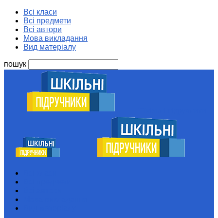
Всі класи
Всі предмети
Всі автори
Мова викладання
Вид матеріалу
пошук
Шкільні підручники
Всі класи
Всі предмети
Всі автори
Мова викладання
Вид матеріалу