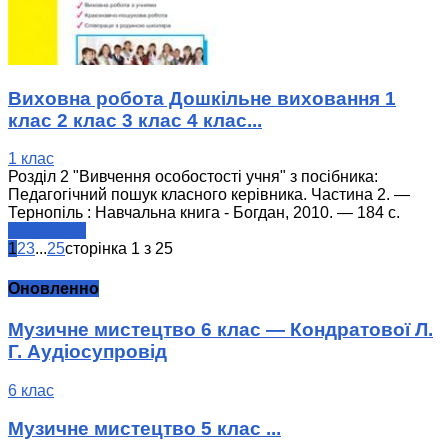
Виховна робота Дошкільне виховання 1
клас 2 клас 3 клас 4 клас...
1 клас
Розділ 2 "Вивчення особостості учня" з посібника:
Педагогічний пошук класного керівника. Частина 2. —
Тернопіль : Навчальна книга - Богдан, 2010. — 184 с.
читати далі
1
2
3
...
25
сторінка 1 з 25
Оновленно
Музичне мистецтво 6 клас — Кондратової Л.
Г. Аудіосупровід
6 клас
Музичне мистецтво 5 клас ...