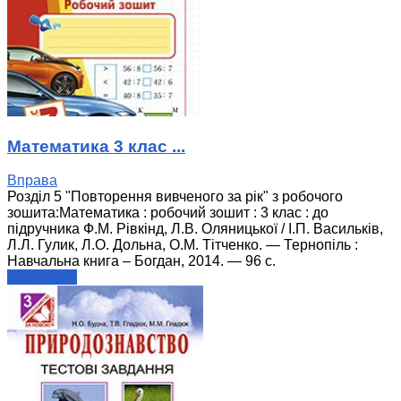
Математика 3 клас ...
Вправа
Розділ 5 "Повторення вивченого за рік" з робочого
зошита:Математика : робочий зошит : 3 клас : до
підручника Ф.М. Рівкінд, Л.В. Оляницької / І.П. Васильків,
Л.Л. Гулик, Л.О. Дольна, О.М. Тітченко. — Тернопіль :
Навчальна книга – Богдан, 2014. — 96 с.
читати далі