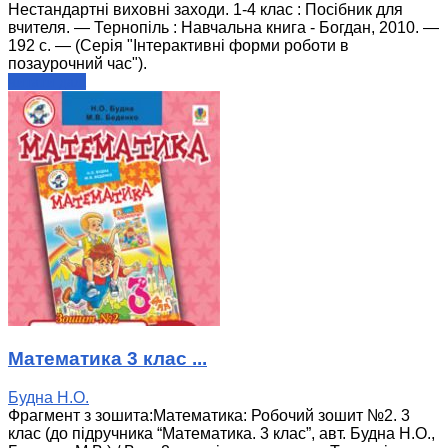
Нестандартні виховні заходи. 1-4 клас : Посібник для
вчителя. — Тернопіль : Навчальна книга - Богдан, 2010. —
192 с. — (Серія "Інтерактивні форми роботи в
позаурочний час").
читати далі
Математика 3 клас ...
Будна Н.О.
Фрагмент з зошита:Математика: Робочий зошит №2. 3
клас (до підручника “Математика. 3 клас”, авт. Будна Н.О.,