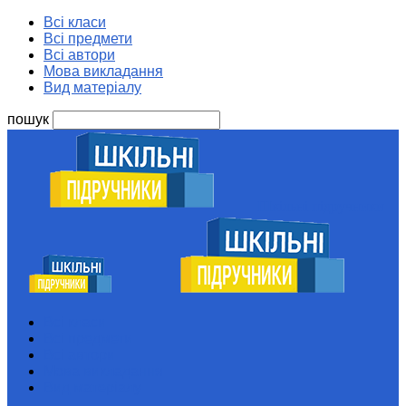
Всі класи
Всі предмети
Всі автори
Мова викладання
Вид матеріалу
пошук
Шкільні підручники
Всі класи
Всі предмети
Всі автори
Мова викладання
Вид матеріалу