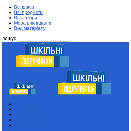
Всі класи
Всі предмети
Всі автори
Мова викладання
Вид матеріалу
пошук
Шкільні підручники
Всі класи
Всі предмети
Всі автори
Мова викладання
Вид матеріалу