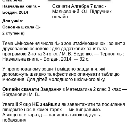
Створено:
Навчальна книга –
Скачати Алгебра 7 клас -
Мальований Ю.І. Підручник
Богдан, 2014
онлайн.
Для учнів:
Основна школа (1-
2 ступенів)
Тема «Множення числа 4» з зошита:Множничок : зошит з
друкованою основою : для додаткових занять за
програмою 2-го та 3-го кл. / М. В. Беденко. — Тернопіль :
Навчальна книга – Богдан, 2014. — 32 с.
У пропонованому зошиті вміщено завдання, які
допоможуть швидко та ефективно опанувати таблицю
множення. Для дітей молодшого шкільного віку.
Онлайн скачати
Завдання з Математика 2 клас 3 клас —
Богданович М. В..
Увага!!! Якщо
НЕ знайшли
як завантажити та посилання
півідомте нас в коментарях — ми виправимо.
А якщо все гаразд — напишіть також відгук та
побажання.