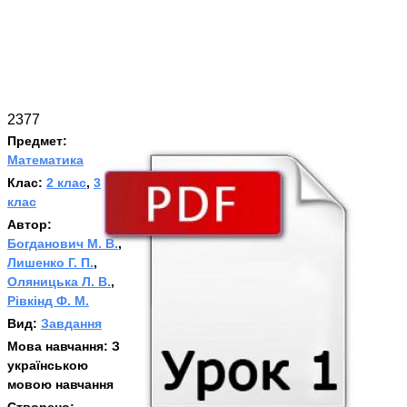
2377
Предмет:
Математика
Клас:
2 клас
,
3
клас
Автор:
Богданович М. В.
,
Лишенко Г. П.
,
Оляницька Л. В.
,
Рівкінд Ф. М.
Вид:
Завдання
Мова навчання:
З
українською
мовою навчання