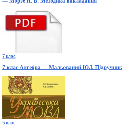
— Морзе Н. В. Методика викладання
7 клас
7 клас Алгебра — Мальований Ю.І. Підручник
5 клас