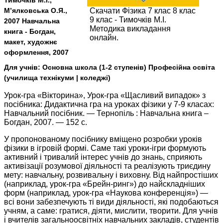
Тимочків М.І.,
М’ялковська О.Я.,
Скачати Фізика 7 клас 8 клас
9 клас - Тимочків М.І.
2007 Навчальна
Методика викладання
книга - Богдан,
онлайн.
макет, художнє
оформлення, 2007
Для учнів:
Основна школа (1-2 ступенів) Професійна освіта
(училища технікуми | коледжі)
Урок-гра «Вікторина», Урок-гра «Щасливий випадок» з
посібника: Дидактична гра на уроках фізики у 7-9 класах:
Навчальний посібник. — Тернопіль : Навчальна книга –
Богдан, 2007. — 152 с.
У пропонованому посібнику вміщено розробки уроків
фізики в ігровій формі. Саме такі уроки-ігри формують
активний і тривалий інтерес учнів до знань, сприяють
активізації розумової діяльності та реалізують триєдину
мету: навчальну, розвивальну і виховну. Від найпростіших
(наприклад, урок-гра «Брейн-ринг») до найскладніших
форм (наприклад, урок-гра «Наукова конференція») —
всі вони забезпечують ті види діяльності, які подобаються
учням, а саме: гратися, діяти, мислити, творити. Для учнів
і вчителів загальноосвітніх навчальних закладів, студентів