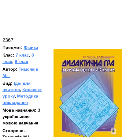
2367
Предмет:
Фізика
Клас:
7 клас
,
8
клас
,
9 клас
Автор:
Тимочків
М.І.
Вид:
Ідеї для
вчителя
,
Конспект
уроку
,
Методика
викладання
Мова навчання:
З
українською
мовою навчання
Створено: