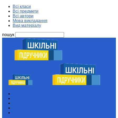
Всі класи
Всі предмети
Всі автори
Мова викладання
Вид матеріалу
пошук
Шкільні підручники
Всі класи
Всі предмети
Всі автори
Мова викладання
Вид матеріалу