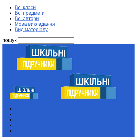
Всі класи
Всі предмети
Всі автори
Мова викладання
Вид матеріалу
пошук
Шкільні підручники
Всі класи
Всі предмети
Всі автори
Мова викладання
Вид матеріалу