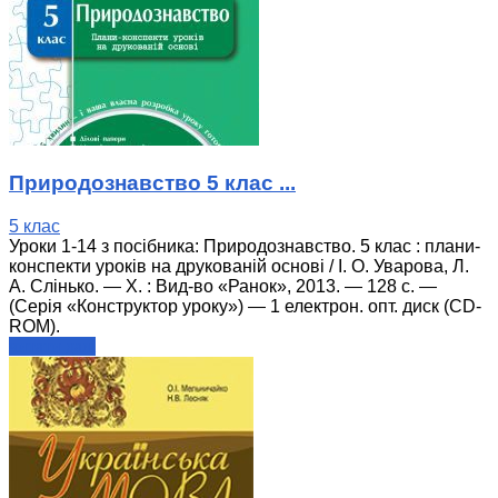
Природознавство 5 клас ...
5 клас
Уроки 1-14 з посібника: Природознавство. 5 клас : плани-
конспекти уроків на друкованій основі / І. О. Уварова, Л.
А. Слінько. — Х. : Вид-во «Ранок», 2013. — 128 с. —
(Серія «Конструктор уроку») — 1 електрон. опт. диск (CD-
ROM).
читати далі