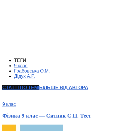
ТЕГИ
9 клас
Грабовська О.М.
Дідух А.Р.
СТАТТІ ПО ТЕМІ
БІЛЬШЕ ВІД АВТОРА
9 клас
Фізика 9 клас — Ситник С.П. Тест