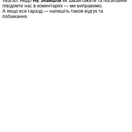
Увага!!! Якщо
НЕ знайшли
як завантажити та посилання
півідомте нас в коментарях — ми виправимо.
А якщо все гаразд — напишіть також відгук та
побажання.