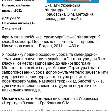
Навчальна книга –
Богдан, майнові
Скачати Українська
література 9 клас -
права, 2011
Грабовська О.М. Методика
Для учнів:
викладання онлайн.
Основна школа (1-
2 ступенів)
Фрагмент з посібника: Уроки української літератури. 9
клас. ІІ семестр: Посібник для вчителя. — Тернопіль :
Навчальна книга — Богдан, 2011. — 480 с.
У посібнику подано розробки уроків та календарно-
тематичне планування з української літератури для 9-го
класу (ІI семестр) відповідно до чинної програми
Міністерства освіти і науки України. Структура і зміст
запропонованих уроків допоможуть учителю забезпечити
у процесі вивчення курсу літератури розвиток
обов’язкових умінь, навичок і творчих здібностей учнів.
Для вчителів-словесників та студентів педагогічних
навчальних закладів.
Онлайн скачати
Методика викладання з Українська
література 9 клас — Грабовська О.М..