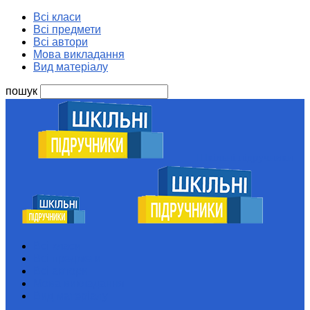
Всі класи
Всі предмети
Всі автори
Мова викладання
Вид матеріалу
пошук
Шкільні підручники
Всі класи
Всі предмети
Всі автори
Мова викладання
Вид матеріалу