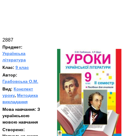
2887
Предмет:
Українська
література
Клас:
9 клас
Автор:
Грабовська О.М.
Вид:
Конспект
уроку
,
Методика
викладання
Мова навчання:
З
українською
мовою навчання
Створено: