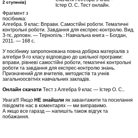
2 ступенів)
Істер О. С. Тест онлайн.
Фрагмент з
посібника:
Алгебра. 9 клас: Вправи. Самостійні роботи. Тематичні
контрольні роботи. Завдання для експрес-контролю. Вид.
3-тє, доповн. — Тернопіль : Навчальна книга – Богдан,
2011. — 168 с.
У посібнику запропонована повна добірка матеріалів з
алгебри 9-го класу відповідно до шкільної програми:
вправи, рівневі самостійні роботи, тематичні контрольні
роботи та завдання для експрес-контролю знань.
Призначений для вчителів, методистів та учнів
загальноосвітніх навчальних закладів.
Онлайн скачати
Тест з Алгебра 9 клас — Істер О. С..
Увага!!! Якщо
НЕ знайшли
як завантажити та посилання
півідомте нас в коментарях — ми виправимо.
А якщо все гаразд — напишіть також відгук та
побажання.