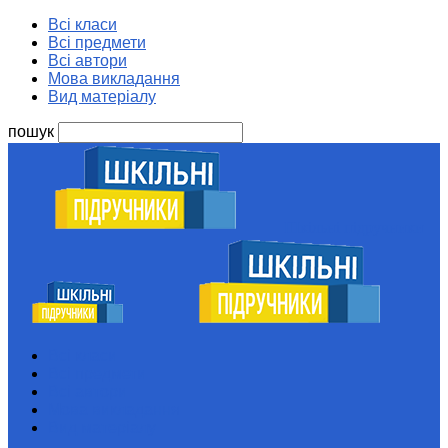
Всі класи
Всі предмети
Всі автори
Мова викладання
Вид матеріалу
пошук
Шкільні підручники
Всі класи
Всі предмети
Всі автори
Мова викладання
Вид матеріалу