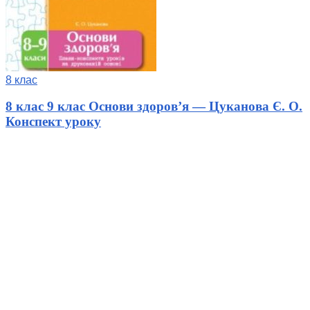
8 клас
8 клас 9 клас Основи здоров’я — Цуканова Є. О.
Конспект уроку