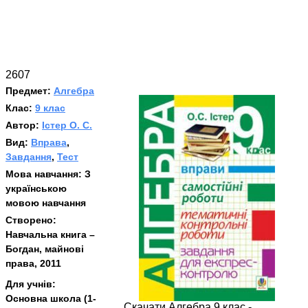
2607
Предмет:
Алгебра
Клас:
9 клас
Автор:
Істер О. С.
Вид:
Вправа
,
Завдання
,
Тест
Мова навчання:
З
українською
мовою навчання
Створено:
Навчальна книга –
Богдан, майнові
права, 2011
Для учнів:
Основна школа (1-
Скачати Алгебра 9 клас -