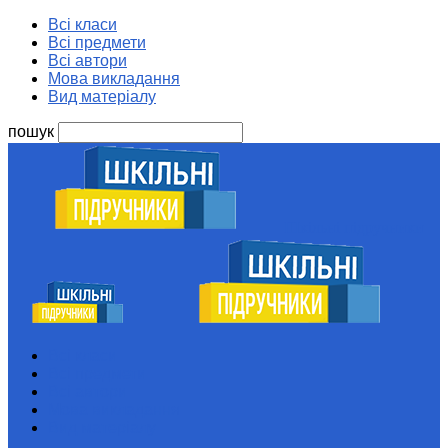
Всі класи
Всі предмети
Всі автори
Мова викладання
Вид матеріалу
пошук
Шкільні підручники
Всі класи
Всі предмети
Всі автори
Мова викладання
Вид матеріалу