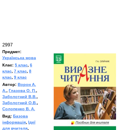
2997
Предмет:
Українська мова
Клас:
5 клас
,
6
клас
,
7 клас
,
8
клас
,
9 клас
Автор:
Ворон А.
А.
,
Глазова О. П.
,
Заболотний В.В.
,
Заболотний О.В.
,
Солопенко В. А.
Вид:
Базова
інформація
,
Ідеї
для вчителя
,