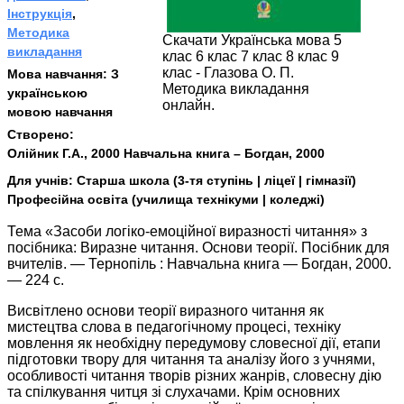
Інструкція
,
Методика
Скачати Українська мова 5
викладання
клас 6 клас 7 клас 8 клас 9
клас - Глазова О. П.
Мова навчання:
З
Методика викладання
українською
онлайн.
мовою навчання
Створено:
Олійник Г.А., 2000 Навчальна книга – Богдан, 2000
Для учнів:
Старша школа (3-тя ступінь | ліцеї | гімназії)
Професійна освіта (училища технікуми | коледжі)
Тема «Засоби логіко-емоційної виразності читання» з
посібника: Виразне читання. Основи теорії. Посібник для
вчителів. — Тернопіль : Навчальна книга — Богдан, 2000.
— 224 с.
Висвітлено основи теорії виразного читання як
мистецтва слова в педагогічному процесі, техніку
мовлення як необхідну передумову словесної дії, етапи
підготовки твору для читання та аналізу його з учнями,
особливості читання творів різних жанрів, словесну дію
та спілкування читця зі слухачами. Крім основних