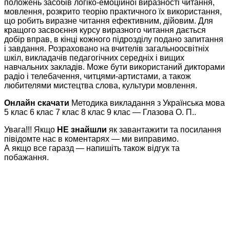
положень засобів логіко-емоційної виразності читання,
мовлення, розкрито теорію практичного їх використання,
що робить виразне читання ефективним, дійовим. Для
кращого засвоєння курсу виразного читання дається
добір вправ, в кінці кожного підрозділу подано запитання
і завдання. Розраховано на вчителів загальноосвітніх
шкіл, викладачів педагогічних середніх і вищих
навчальних закладів. Може бути використаний дикторами
радіо і телебачення, читцями-артистами, а також
любителями мистецтва слова, культури мовлення.
Онлайн скачати
Методика викладання з Українська мова
5 клас 6 клас 7 клас 8 клас 9 клас — Глазова О. П..
Увага!!! Якщо
НЕ знайшли
як завантажити та посилання
півідомте нас в коментарях — ми виправимо.
А якщо все гаразд — напишіть також відгук та
побажання.