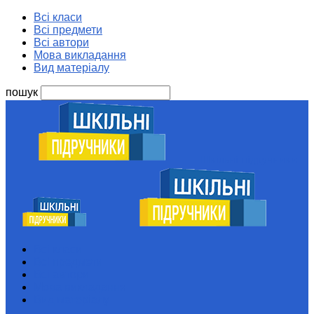
Всі класи
Всі предмети
Всі автори
Мова викладання
Вид матеріалу
пошук
Шкільні підручники
Всі класи
Всі предмети
Всі автори
Мова викладання
Вид матеріалу