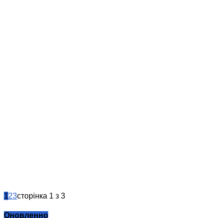
1
2
3
сторінка 1 з 3
Оновленно