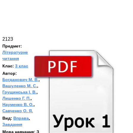
2123
Предмет:
Літературне
читання
Клас:
3 клас
Автор:
Богданович М. В.
,
Вашуленко М. С.
,
Грущинська І. В.
,
Лишенко Г. П.
,
Науменко В. О.
,
Савченко О. Я.
Вид:
Вправа
,
Завдання
Мова навчання:
З