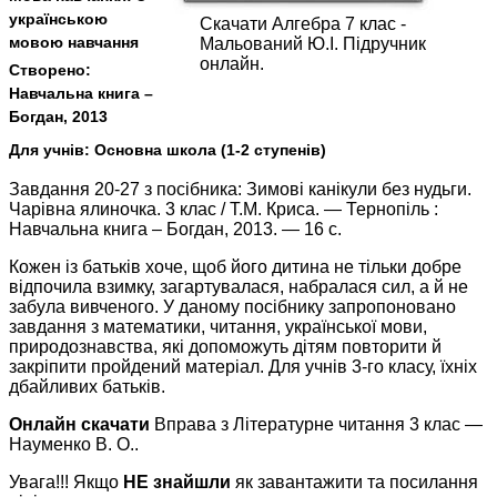
українською
Скачати Алгебра 7 клас -
мовою навчання
Мальований Ю.І. Підручник
онлайн.
Створено:
Навчальна книга –
Богдан, 2013
Для учнів:
Основна школа (1-2 ступенів)
Завдання 20-27 з посібника: Зимові канікули без нудьги.
Чарівна ялиночка. 3 клас / Т.М. Криса. — Тернопіль :
Навчальна книга – Богдан, 2013. — 16 с.
Кожен із батьків хоче, щоб його дитина не тільки добре
відпочила взимку, загартувалася, набралася сил, а й не
забула вивченого. У даному посібнику запропоновано
завдання з математики, читання, української мови,
природознавства, які допоможуть дітям повторити й
закріпити пройдений матеріал. Для учнів 3-го класу, їхніх
дбайливих батьків.
Онлайн скачати
Вправа з Літературне читання 3 клас —
Науменко В. О..
Увага!!! Якщо
НЕ знайшли
як завантажити та посилання