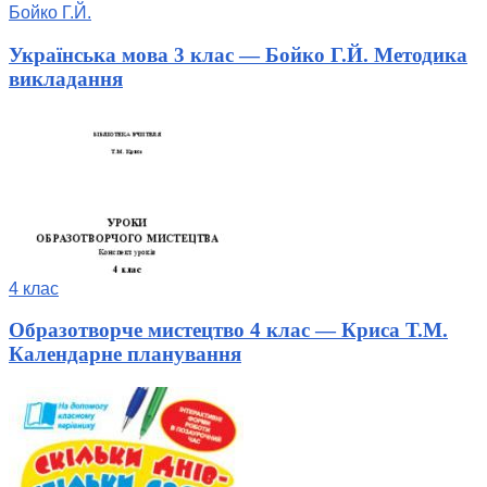
Бойко Г.Й.
Українська мова 3 клас — Бойко Г.Й. Методика
викладання
4 клас
Образотворче мистецтво 4 клас — Криса Т.М.
Календарне планування