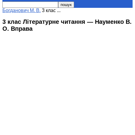
Богданович М. В.
3 клас ...
3 клас Літературне читання — Науменко В.
О. Вправа