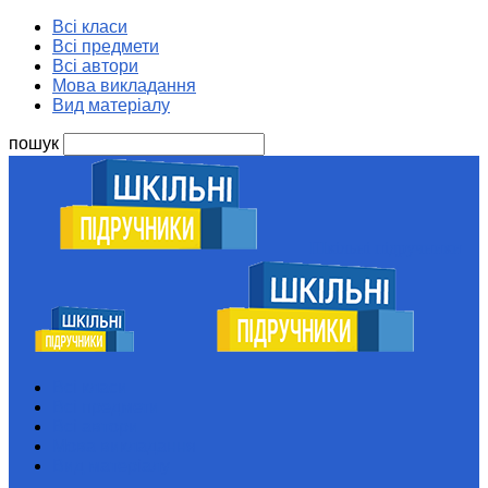
Всі класи
Всі предмети
Всі автори
Мова викладання
Вид матеріалу
пошук
Шкільні підручники
Всі класи
Всі предмети
Всі автори
Мова викладання
Вид матеріалу