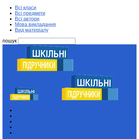
Всі класи
Всі предмети
Всі автори
Мова викладання
Вид матеріалу
пошук
Шкільні підручники
Всі класи
Всі предмети
Всі автори
Мова викладання
Вид матеріалу