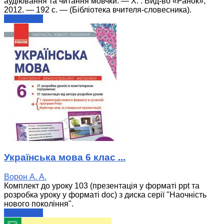
аудіювання та читання мовчки. — Х. : Вид-во «Ранок»,
2012. — 192 с. — (Бібліотека вчителя-словесника).
читати далі
Українська мова 6 клас ...
Ворон А. А.
Комплект до уроку 103 (презентація у форматі ppt та
розробка уроку у форматі doc) з диска серії "Наочність
нового покоління".
читати далі