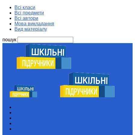
Всі класи
Всі предмети
Всі автори
Мова викладання
Вид матеріалу
пошук
Шкільні підручники
Всі класи
Всі предмети
Всі автори
Мова викладання
Вид матеріалу