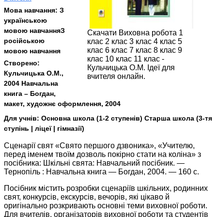
Мова навчання:
З
українською
мовою навчанняЗ
Скачати Виховна робота 1
російською
клас 2 клас 3 клас 4 клас 5
клас 6 клас 7 клас 8 клас 9
мовою навчання
клас 10 клас 11 клас -
Створено:
Кульчицька О.М. Ідеї для
Кульчицька О.М.,
вчителя онлайн.
2004 Навчальна
книга – Богдан,
макет, художнє оформлення, 2004
Для учнів:
Основна школа (1-2 ступенів) Старша школа (3-тя
ступінь | ліцеї | гімназії)
Сценарії свят «Свято першого дзвоника», «Учителю,
перед іменем твоїм дозволь покірно стати на коліна» з
посібника: Шкільні свята: Навчальний посібник. —
Тернопіль : Навчальна книга — Богдан, 2004. — 160 с.
Посібник містить розробки сценаріїв шкільних, родинних
свят, конкурсів, екскурсів, вечорів, які цікаво й
оригінально розкривають основні теми виховної роботи.
Для вчителів, організаторів виховної роботи та студентів