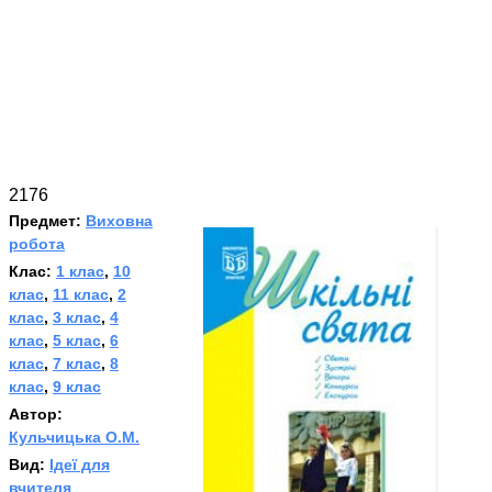
2176
Предмет:
Виховна
робота
Клас:
1 клас
,
10
клас
,
11 клас
,
2
клас
,
3 клас
,
4
клас
,
5 клас
,
6
клас
,
7 клас
,
8
клас
,
9 клас
Автор:
Кульчицька О.М.
Вид:
Ідеї для
вчителя