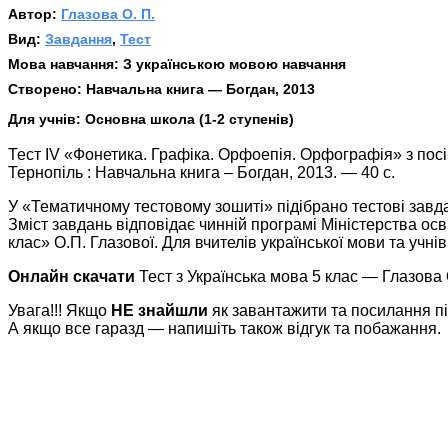
Автор:
Глазова О. П.
Вид:
Завдання
,
Тест
Мова навчання:
З українською мовою навчання
Створено:
Навчальна книга — Богдан, 2013
Для учнів:
Основна школа (1-2 ступенів)
Тест IV «Фонетика. Графіка. Орфоепія. Орфографія» з посіб
Тернопіль : Навчальна книга – Богдан, 2013. — 40 с.
У «Тематичному тестовому зошиті» підібрано тестові завда
Зміст завдань відповідає чинній програмі Міністерства осві
клас» О.П. Глазової. Для вчителів української мови та учнів 
Онлайн скачати
Тест з Українська мова 5 клас — Глазова О
Увага!!! Якщо
НЕ знайшли
як завантажити та посилання п
А якщо все гаразд — напишіть також відгук та побажання.