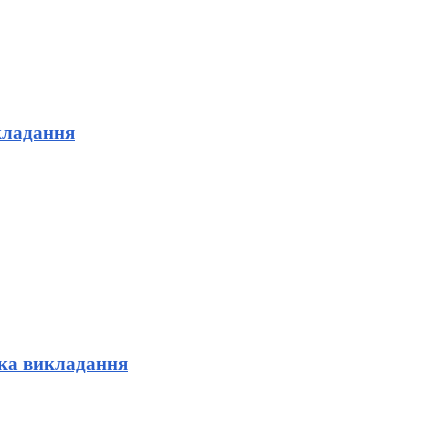
икладання
ика викладання