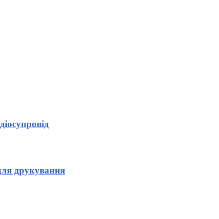
діосупровід
для друкування