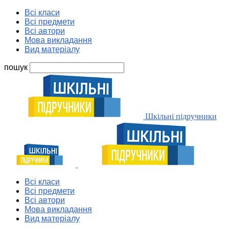
Всі класи
Всі предмети
Всі автори
Мова викладання
Вид матеріалу
пошук
Шкільні підручники
Всі класи
Всі предмети
Всі автори
Мова викладання
Вид матеріалу