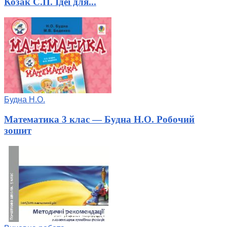
Козак С.П. Ідеї для...
Будна Н.О.
Математика 3 клас — Будна Н.О. Робочий
зошит