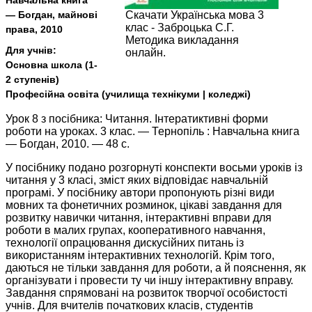
Навчальна книга
— Богдан, майнові
Скачати Українська мова 3
клас - Заброцька С.Г.
права, 2010
Методика викладання
Для учнів:
онлайн.
Основна школа (1-
2 ступенів)
Професійна освіта (училища технікуми | коледжі)
Урок 8 з посібника: Читання. Інтератиктивні форми
роботи на уроках. 3 клас. — Тернопіль : Навчальна книга
— Богдан, 2010. — 48 с.
У посібнику подано розгорнуті конспекти восьми уроків із
читання у 3 класі, зміст яких відповідає навчальній
програмі. У посібнику автори пропонують різні види
мовних та фонетичних розминок, цікаві завдання для
розвитку навички читання, інтерактивні вправи для
роботи в малих групах, кооперативного навчання,
технології опрацювання дискусійних питань із
використанням інтерактивних технологій. Крім того,
даються не тільки завдання для роботи, а й пояснення, як
організувати і провести ту чи іншу інтерактивну вправу.
Завдання спрямовані на розвиток творчої особистості
учнів. Для вчителів початкових класів, студентів