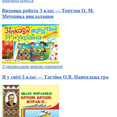
Виховна робота
Виховна робота 3 клас — Топузов О. М.
Методика викладання
З українською мовою навчання
Я у світі 3 клас — Тагліна О.В. Навчальна гра