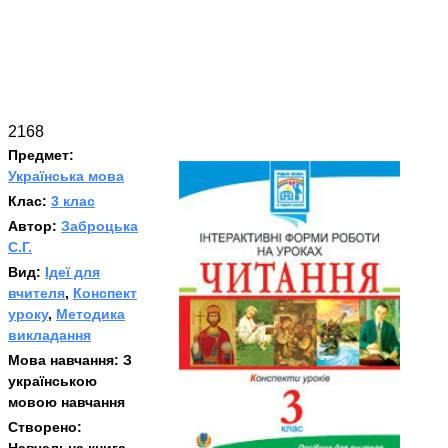
2168
Предмет:
Українська мова
Клас:
3 клас
Автор:
Заброцька
С.Г.
Вид:
Ідеї для
вчителя
,
Конспект
уроку
,
Методика
викладання
Мова навчання:
З
українською
мовою навчання
Створено: