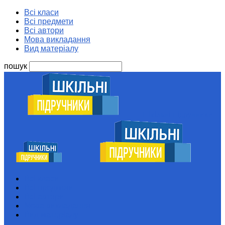
Всі класи
Всі предмети
Всі автори
Мова викладання
Вид матеріалу
пошук
Шкільні підручники
Всі класи
Всі предмети
Всі автори
Мова викладання
Вид матеріалу