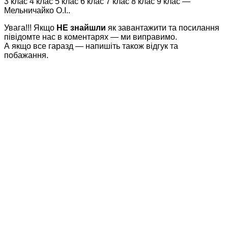
3 клас 4 клас 5 клас 6 клас 7 клас 8 клас 9 клас —
Мельничайко О.І..
Увага!!! Якщо
НЕ знайшли
як завантажити та посилання
півідомте нас в коментарях — ми виправимо.
А якщо все гаразд — напишіть також відгук та
побажання.