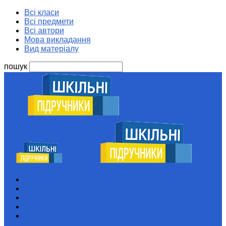
Всі класи
Всі предмети
Всі автори
Мова викладання
Вид матеріалу
пошук
Шкільні підручники
Всі класи
Всі предмети
Всі автори
Мова викладання
Вид матеріалу