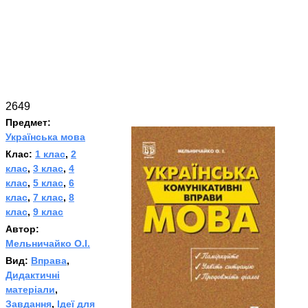
2649
Предмет:
Українська мова
Клас:
1 клас
,
2
клас
,
3 клас
,
4
клас
,
5 клас
,
6
клас
,
7 клас
,
8
клас
,
9 клас
Автор:
Мельничайко О.І.
Вид:
Вправа
,
Дидактичні
матеріали
,
Завдання
,
Ідеї для