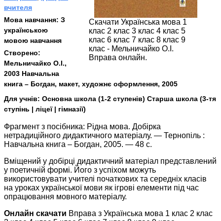
вчителя
Мова навчання:
З
Скачати Українська мова 1
українською
клас 2 клас 3 клас 4 клас 5
клас 6 клас 7 клас 8 клас 9
мовою навчання
клас - Мельничайко О.І.
Створено:
Вправа онлайн.
Мельничайко О.І.,
2003 Навчальна
книга – Богдан, макет, художнє оформлення, 2005
Для учнів:
Основна школа (1-2 ступенів) Старша школа (3-тя
ступінь | ліцеї | гімназії)
Фрагмент з посібника: Рідна мова. Добірка
нетрадиційного дидактичного матеріалу. — Тернопіль :
Навчальна книга – Богдан, 2005. — 48 с.
Вміщений у добірці дидактичний матеріал представлений
у поетичній формі. Його з успіхом можуть
використовувати учителі початкових та середніх класів
на уроках української мови як ігрові елементи під час
опрацювання мовного матеріалу.
Онлайн скачати
Вправа з Українська мова 1 клас 2 клас