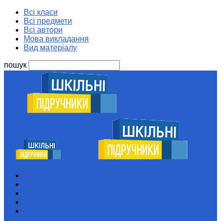
Всі класи
Всі предмети
Всі автори
Мова викладання
Вид матеріалу
пошук
Шкільні підручники
Всі класи
Всі предмети
Всі автори
Мова викладання
Вид матеріалу