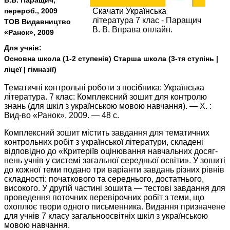
В.В. Паращич,
перероб., 2009
Скачати Українська
література 7 клас - Паращич
ТОВ Видавництво
В. В. Вправа онлайн.
«Ранок», 2009
Для учнів:
Основна школа (1-2 ступенів) Старша школа (3-тя ступінь |
ліцеї | гімназії)
Тематичні контрольні роботи з посібника: Українська
література. 7 клас: Комплексний зошит для контролю
знань (для шкіл з українською мовою навчання). — Х. :
Вид-во «Ранок», 2009. — 48 с.
Комплексний зошит містить завдання для тематичних
контрольних робіт з української літератури, складені
відповідно до «Критеріїв оцінювання навчальних досяг­
нень учнів у системі загальної середньої освіти». У зошиті
до кожної теми подано три варіанти завдань різних рівнів
складності: початкового та середнього, достатнього,
високого. У другій частині зошита — тестові завдання для
проведення поточних перевірочних робіт з теми, що
охоплює твори одного письменника. Видання призначене
для учнів 7 класу загальноосвітніх шкіл з українською
мовою навчання.