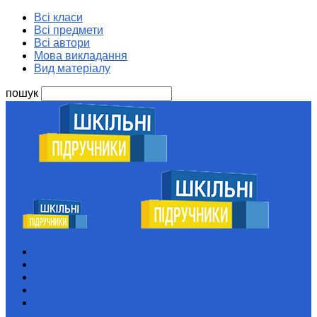
Всі класи
Всі предмети
Всі автори
Мова викладання
Вид матеріалу
пошук
Шкільні підручники
Всі класи
Всі предмети
Всі автори
Мова викладання
Вид матеріалу