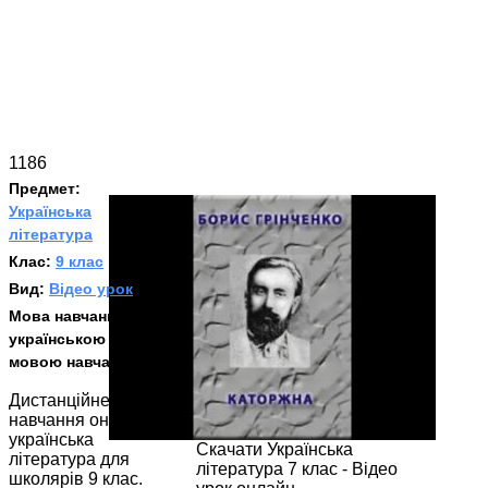
1186
Предмет:
Українська
література
Клас:
9 клас
Вид:
Відео урок
Мова навчання:
З
українською
мовою навчання
Дистанційне
навчання онлайн
українська
Скачати Українська
література для
література 7 клас - Відео
школярів 9 клас.