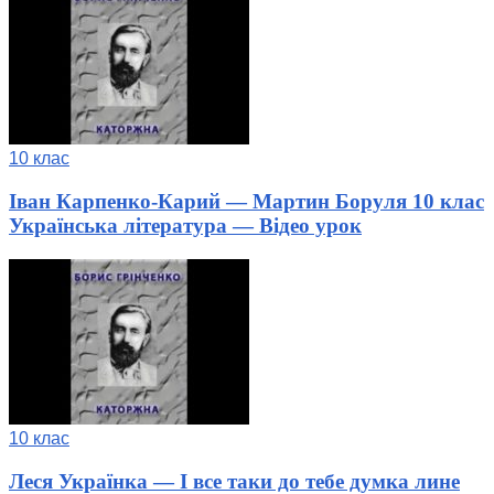
10 клас
Іван Карпенко-Карий — Мартин Боруля 10 клас
Українська література — Відео урок
10 клас
Леся Українка — І все таки до тебе думка лине