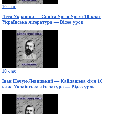
10 клас
Леся Українка — Contra Spem Spero 10 клас
Українська література — Відео урок
10 клас
Іван Нечуй-Левицький — Кайдашева сімя 10
клас Українська література — Відео урок