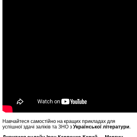
Навчайтеся самостійно на кращих прикладах для
успішної здачі заліків та ЗНО з
Української літератури
.