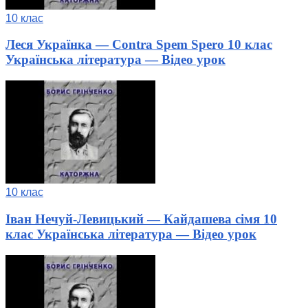
10 клас
Леся Українка — Contra Spem Spero 10 клас
Українська література — Відео урок
10 клас
Іван Нечуй-Левицький — Кайдашева сімя 10
клас Українська література — Відео урок