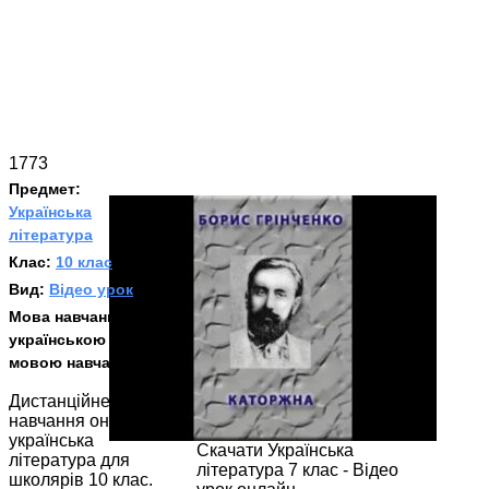
1773
Предмет:
Українська
література
Клас:
10 клас
Вид:
Відео урок
Мова навчання:
З
українською
мовою навчання
Дистанційне
навчання онлайн
українська
Скачати Українська
література для
література 7 клас - Відео
школярів 10 клас.