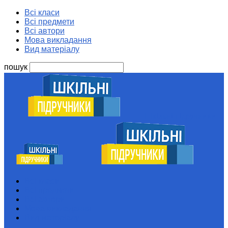
Всі класи
Всі предмети
Всі автори
Мова викладання
Вид матеріалу
пошук
Шкільні підручники
Всі класи
Всі предмети
Всі автори
Мова викладання
Вид матеріалу