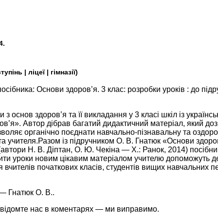
4.
інь | ліцеї | гімназії)
осібника: Основи здоров’я. 3 клас: розробки уроків : до підруч
 з основ здоров’я та її викладання у 3 класі шкіл із українс
ов’я». Автор дібрав багатий дидактичний матеріал, який до
озволяє органічно поєднати навчально-пізнавальну та оздор
в та учителя.Разом із підручником О. В. Гнатюк «Основи здоро
автори Н. В. Діптан, О. Ю. Чекіна — Х.: Ранок, 2014) посібн
тити уроки новим цікавим матеріалом учителю допоможуть д
я вчителів початкових класів, студентів вищих навчальних п
— Гнатюк О. В..
івідомте нас в коментарях — ми виправимо.