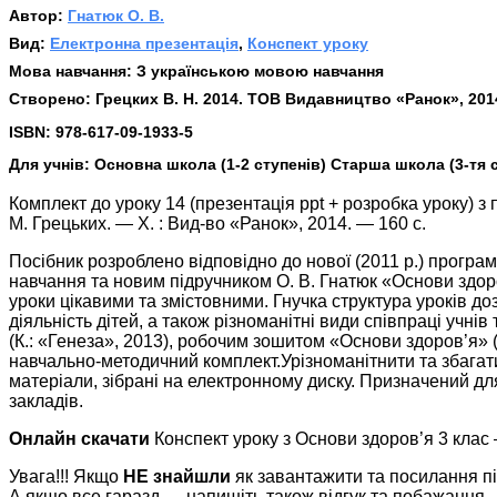
Автор:
Гнатюк О. В.
Вид:
Електронна презентація
,
Конспект уроку
Мова навчання:
З українською мовою навчання
Створено:
Грецких В. Н. 2014. ТОВ Видавництво «Ранок», 201
ISBN:
978-617-09-1933-5
Для учнів:
Основна школа (1-2 ступенів) Старша школа (3-тя ступ
Комплект до уроку 14 (презентація ppt + розробка уроку) з п
М. Грецьких. — Х. : Вид-во «Ранок», 2014. — 160 с.
Посібник розроблено відповідно до нової (2011 р.) програми
навчання та новим підручником О. В. Гнатюк «Основи здор
уроки цікавими та змістовними. Гнучка структура уроків д
діяльність дітей, а також різноманітні види співпраці учні
(К.: «Генеза», 2013), робочим зошитом «Основи здоров’я» (
навчально-методичний комплект.Урізноманітнити та збага
матеріали, зібрані на електронному диску. Призначений дл
закладів.
Онлайн скачати
Конспект уроку з Основи здоров’я 3 клас 
Увага!!! Якщо
НЕ знайшли
як завантажити та посилання п
А якщо все гаразд — напишіть також відгук та побажання.