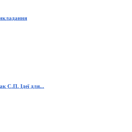
викладання
к С.П. Ідеї для...