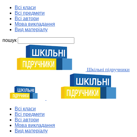
Всі класи
Всі предмети
Всі автори
Мова викладання
Вид матеріалу
пошук
Шкільні підручники
Всі класи
Всі предмети
Всі автори
Мова викладання
Вид матеріалу