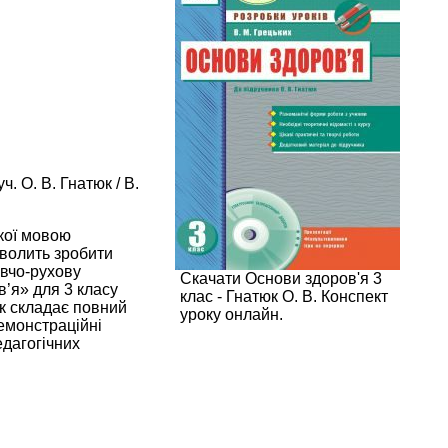
. О. В. Гнатюк / В.
ької мовою
зволить зробити
овчо-рухову
Скачати Основи здоров'я 3
в’я» для 3 класу
клас - Гнатюк О. В. Конспект
ик складає повний
уроку онлайн.
емонстраційні
едагогічних