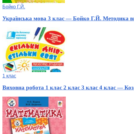
Бойко Г.Й.
Українська мова 3 клас — Бойко Г.Й. Методика 
1 клас
Виховна робота 1 клас 2 клас 3 клас 4 клас — Коза