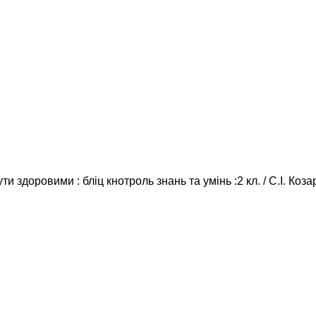
и здоровими : бліц кнотроль знань та умінь :2 кл. / С.І. Коз