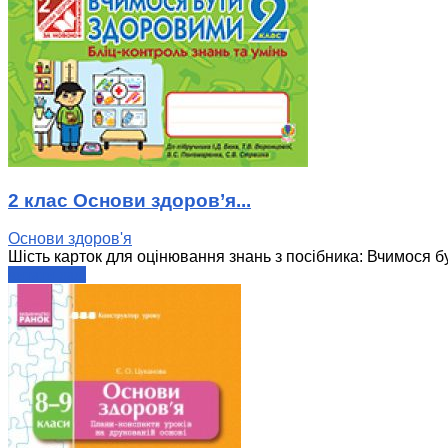
2 клас Основи здоров’я...
Основи здоров'я
Шість карток для оцінювання знань з посібника: Вчимося бут
читати далі