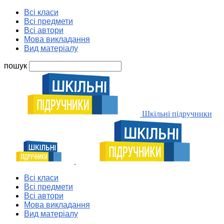
Всі класи
Всі предмети
Всі автори
Мова викладання
Вид матеріалу
пошук
Шкільні підручники
Всі класи
Всі предмети
Всі автори
Мова викладання
Вид матеріалу