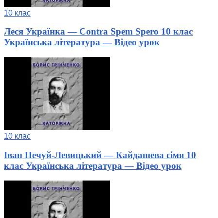
10 клас
Леся Українка — Contra Spem Spero 10 клас
Українська література — Відео урок
10 клас
Іван Нечуй-Левицький — Кайдашева сімя 10
клас Українська література — Відео урок