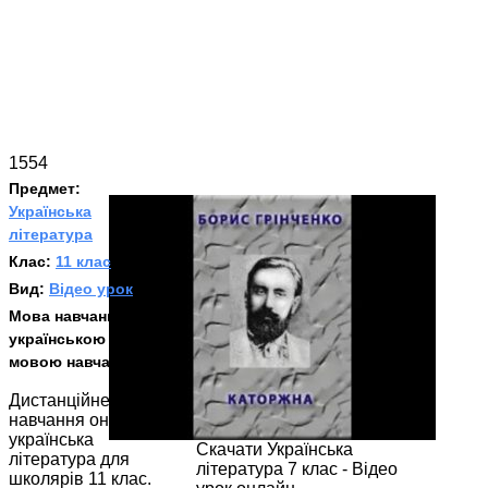
1554
Предмет:
Українська
література
Клас:
11 клас
Вид:
Відео урок
Мова навчання:
З
українською
мовою навчання
Дистанційне
навчання онлайн
українська
Скачати Українська
література для
література 7 клас - Відео
школярів 11 клас.