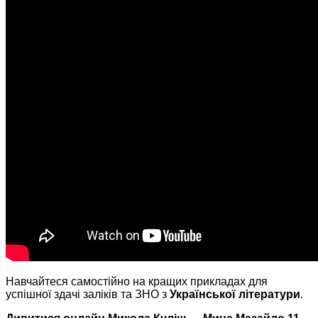
Навчайтеся самостійно на кращих прикладах для
успішної здачі заліків та ЗНО з
Української літератури
.