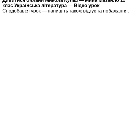
Дивитися онлайн Микола Куліш — Мина Мазайло 11
клас Українська література — Відео урок
Сподобався урок — напишіть також відгук та побажання.