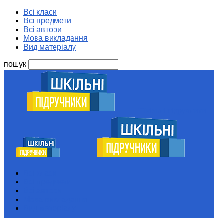
Всі класи
Всі предмети
Всі автори
Мова викладання
Вид матеріалу
пошук
Шкільні підручники
Всі класи
Всі предмети
Всі автори
Мова викладання
Вид матеріалу