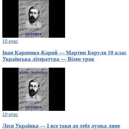
10 клас
Іван Карпенко-Карий — Мартин Боруля 10 клас
Українська література — Відео урок
10 клас
Леся Українка — І все таки до тебе думка лине