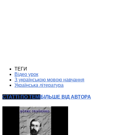
ТЕГИ
Відео урок
З українською мовою навчання
Українська література
СТАТТІ ПО ТЕМІ
БІЛЬШЕ ВІД АВТОРА