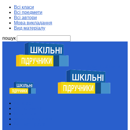
Всі класи
Всі предмети
Всі автори
Мова викладання
Вид матеріалу
пошук
Шкільні підручники
Всі класи
Всі предмети
Всі автори
Мова викладання
Вид матеріалу