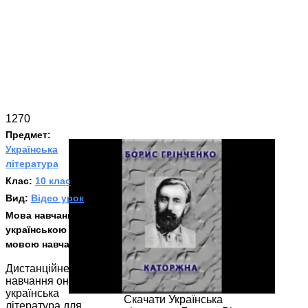
1270
Предмет:
Українська
література
Клас:
10 клас
Вид:
Відео урок
Мова навчання:
З
українською
мовою навчання
Дистанційне
навчання онлайн
українська
Скачати Українська
література для