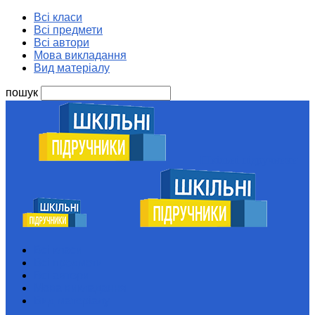
Всі класи
Всі предмети
Всі автори
Мова викладання
Вид матеріалу
пошук
Шкільні підручники
Всі класи
Всі предмети
Всі автори
Мова викладання
Вид матеріалу