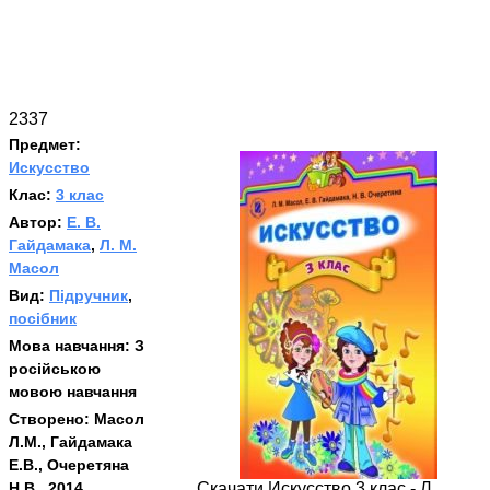
2337
Предмет:
Искусство
Клас:
3 клас
Автор:
Е. В.
Гайдамака
,
Л. М.
Масол
Вид:
Підручник
,
посібник
Мова навчання:
З
російською
мовою навчання
Створено:
Масол
Л.М., Гайдамака
Е.В., Очеретяна
Н.В., 2014
Скачати Искусство 3 клас - Л.