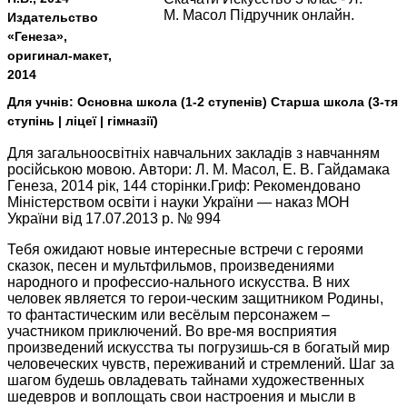
М. Масол Підручник онлайн.
Издательство
«Генеза»,
оригинал-макет,
2014
Для учнів:
Основна школа (1-2 ступенів) Старша школа (3-тя
ступінь | ліцеї | гімназії)
Для загальноосвітніх навчальних закладів з навчанням
російською мовою. Автори: Л. М. Масол, Е. В. Гайдамака
Генеза, 2014 рік, 144 сторінки.Гриф: Рекомендовано
Міністерством освіти і науки України — наказ МОН
України від 17.07.2013 р. № 994
Тебя ожидают новые интересные встречи с героями
сказок, песен и мультфильмов, произведениями
народного и профессио-нального искусства. В них
человек является то герои-ческим защитником Родины,
то фантастическим или весёлым персонажем –
участником приключений. Во вре-мя восприятия
произведений искусства ты погрузишь-ся в богатый мир
человеческих чувств, переживаний и стремлений. Шаг за
шагом будешь овладевать тайнами художественных
шедевров и воплощать свои настроения и мысли в