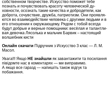
собственном творчестве. Искусство поможет тебе
познать и почувствовать красоту человеческой ду-
ховности, осознать такие качества и добродетели, как
доброта, сочувствие, дружба, патриотизм. Они проявля-
ются во взаимодействии человека с другими людьми и в
его отношении к окружающему. Рядом с тобой всегда
будут добрые и верные помощники: весёлая и талантли-
вая девочка Лясолька и мальчик Барвик – настоящий
волшебник кисти
Онлайн скачати
Підручник з Искусство 3 клас — Л. М.
Масол.
Увага!!! Якщо
НЕ знайшли
як завантажити та посилання
півідомте нас в коментарях — ми виправимо.
А якщо все гаразд — напишіть також відгук та
побажання.