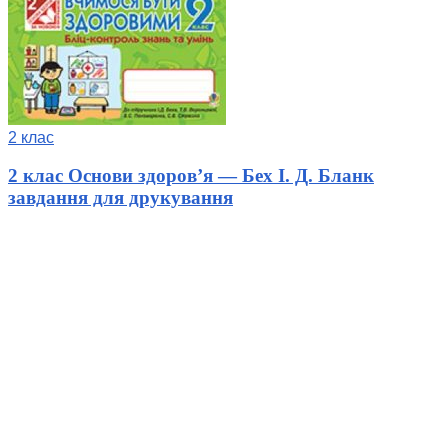
2 клас
2 клас Основи здоров’я — Бех І. Д. Бланк
завдання для друкування