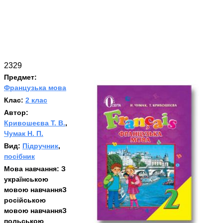
2329
Предмет:
Французька мова
Клас:
2 клас
Автор:
Кривошеєва Т. В.
,
Чумак Н. П.
Вид:
Підручник
,
посібник
Мова навчання:
З
українською
мовою навчанняЗ
російською
мовою навчанняЗ
польською