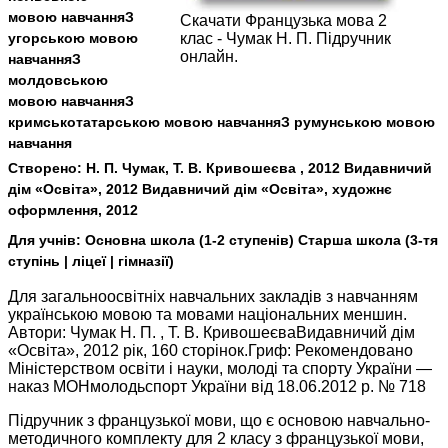
мовою навчанняЗ
Скачати Французька мова 2
угорською мовою
клас - Чумак Н. П. Підручник
онлайн.
навчанняЗ
молдовською
мовою навчанняЗ
кримськотатарською мовою навчанняЗ румунською мовою
навчання
Створено:
Н. П. Чумак, Т. В. Кривошеєва , 2012 Видавничий
дім «Освіта», 2012 Видавничий дім «Освіта», художнє
оформлення, 2012
Для учнів:
Основна школа (1-2 ступенів) Старша школа (3-тя
ступінь | ліцеї | гімназії)
Для загальноосвітніх навчальних закладів з навчанням
українською мовою та мовами національних меншин.
Автори: Чумак Н. П. , Т. В. КривошеєваВидавничий дім
«Освіта», 2012 рік, 160 сторінок.Гриф: Рекомендовано
Міністерством освіти і науки, молоді та спорту України —
наказ МОНмолодьспорт України від 18.06.2012 р. № 718
Підручник з французької мови, що є основою навчально-
методичного комплекту для 2 класу з французької мови,