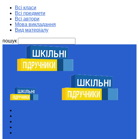
Всі класи
Всі предмети
Всі автори
Мова викладання
Вид матеріалу
пошук
Шкільні підручники
Всі класи
Всі предмети
Всі автори
Мова викладання
Вид матеріалу