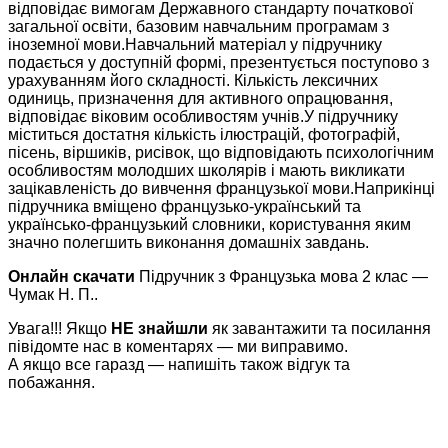
відповідає вимогам Державного стандарту початкової
загальної освіти, базовим навчальним програмам з
іноземної мови.Навчальний матеріал у підручнику
подається у доступній формі, презентується поступово з
урахуванням його складності. Кількість лексичних
одиниць, призначення для активного опрацювання,
відповідає віковим особливостям учнів.У підручнику
міститься достатня кількість ілюстрацій, фотографій,
пісень, віршиків, рисівок, що відповідають психологічним
особливостям молодших школярів і мають викликати
зацікавленість до вивчення французької мови.Наприкінці
підручника вміщено французько-український та
українсько-французький словники, користування яким
значно полегшить виконання домашніх завдань.
Онлайн скачати
Підручник з Французька мова 2 клас —
Чумак Н. П..
Увага!!! Якщо
НЕ знайшли
як завантажити та посилання
півідомте нас в коментарях — ми виправимо.
А якщо все гаразд — напишіть також відгук та
побажання.