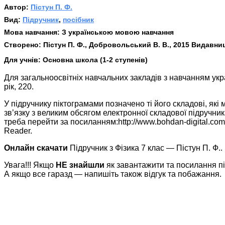
Автор:
Пістун П. Ф.
Вид:
Підручник
,
посібник
Мова навчання:
З українською мовою навчання
Створено:
Пістун П. Ф., Добровольський В. В., 2015 Видавниц
Для учнів:
Основна школа (1-2 ступенів)
Для загальноосвітніх навчальних закладів з навчанням укр
рік, 220.
У підручнику піктограмами позначено ті його складові, які
зв’язку з великим обсягом електронної складової підручника
треба перейти за посиланням:http://www.bohdan-digital.
Reader.
Онлайн скачати
Підручник з Фізика 7 клас — Пістун П. Ф..
Увага!!! Якщо
НЕ знайшли
як завантажити та посилання п
А якщо все гаразд — напишіть також відгук та побажання.