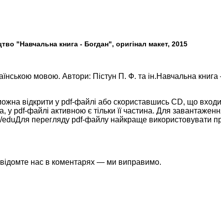
тво "Навчальна книга - Богдан", оригінал макет, 2015
аїнською мовою. Автори: Пістун П. Ф. та ін.Навчальна книга
 можна відкрити у pdf-файлі або скориставшись CD, що входи
, у pdf-файлі активною є тільки її частина. Для завантаженн
com/eduДля перегляду pdf-файлу найкраще використовувати 
івідомте нас в коментарях — ми виправимо.