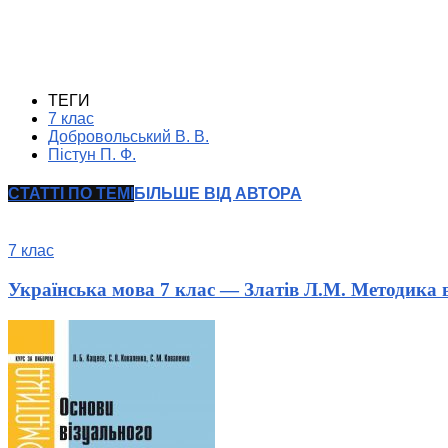
ТЕГИ
7 клас
Добровольський В. В.
Пістун П. Ф.
СТАТТІ ПО ТЕМІ
БІЛЬШЕ ВІД АВТОРА
7 клас
Українська мова 7 клас — Златів Л.М. Методика