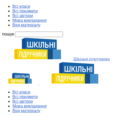
Всі класи
Всі предмети
Всі автори
Мова викладання
Вид матеріалу
пошук
Шкільні підручники
Всі класи
Всі предмети
Всі автори
Мова викладання
Вид матеріалу