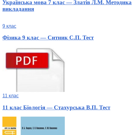
Українська мова 7 клас — Златів Л.М. Методика
викладання
9 клас
Фізика 9 клас — Ситник С.П. Тест
11 клас
11 клас Біологія — Стахурська В.П. Тест