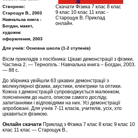
Створено:
Скачати Фізика 7 клас 8 клас
9 клас 10 клас 11 клас -
Старощук В., 2003
Старощук В. Приклад
Навчальна книга -
онлайн.
Богдан, макет,
художнє
оформлення, 2003
Для учнів:
Основна школа (1-2 ступенів)
Вісім прикладів з посібника: Цікаві демонстрації з фізики.
Частина 2. — Тернопіль : Навчальна книга – Богдан, 2003.
— 88 с.
До збірника увійшли 63 цікавих демонстрації з
молекулярної фізики, акустики, електрики та оптики.
Кожна з демонстрацій супроводжується малюнком,
поясненням до нього, описом самого досліду,
запитаннями і відповідями на них. Усі демонстрації
апробовані. Для учнів 7-11 класів, учителів, усіх, хто
цікавиться фізикою.
Онлайн скачати
Приклад з Фізика 7 клас 8 клас 9 клас 10
клас 11 клас — Старощук В..