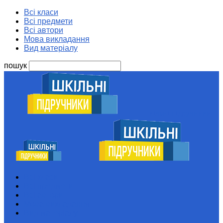
Всі класи
Всі предмети
Всі автори
Мова викладання
Вид матеріалу
пошук
Шкільні підручники
Всі класи
Всі предмети
Всі автори
Мова викладання
Вид матеріалу