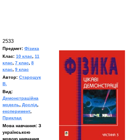
2533
Предмет:
Фізика
Клас:
10 клас
,
11
клас
,
7 клас
,
8
клас
,
9 клас
Автор:
Старощук
В.
Вид:
Демонстраційна
модель
,
Дослід
,
експеримент
,
Приклад
Мова навчання:
З
українською
мовою навчання