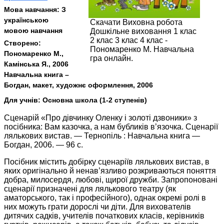
Мова навчання:
З
українською
Скачати Виховна робота
мовою навчання
Дошкільне виховання 1 клас
2 клас 3 клас 4 клас -
Створено:
Пономаренко М. Навчальна
Пономаренко М.,
гра онлайн.
Камінська Я., 2006
Навчальна книга –
Богдан, макет, художнє оформлення, 2006
Для учнів:
Основна школа (1-2 ступенів)
Сценарій «Про дівчинку Оленку і золоті дзвоники» з
посібника: Вам казочка, а нам бубликів в’язочка. Сценарії
лялькових вистав. — Тернопіль : Навчальна книга —
Богдан, 2006. — 96 с.
Посібник містить добірку сценаріїв лялькових вистав, в
яких оригінально й ненав’язливо розкриваються поняття
добра, милосердя, любові, щирої дружби. Запропоновані
сценарії призначені для лялькового театру (як
аматорського, так і професійного), однак окремі ролі в
них можуть грати дорослі чи діти. Для вихователів
дитячих садків, учителів початкових класів, керівників