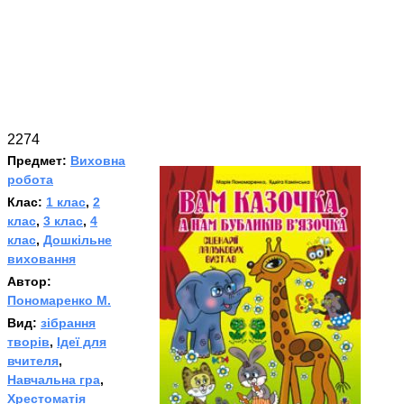
2274
Предмет:
Виховна
робота
Клас:
1 клас
,
2
клас
,
3 клас
,
4
клас
,
Дошкільне
виховання
Автор:
Пономаренко М.
Вид:
зібрання
творів
,
Ідеї для
вчителя
,
Навчальна гра
,
Хрестоматія