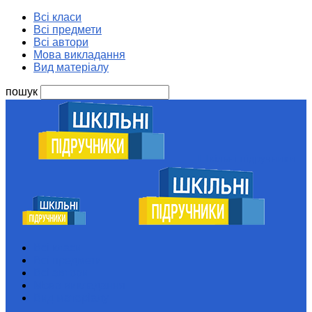
Всі класи
Всі предмети
Всі автори
Мова викладання
Вид матеріалу
пошук
Шкільні підручники
Всі класи
Всі предмети
Всі автори
Мова викладання
Вид матеріалу