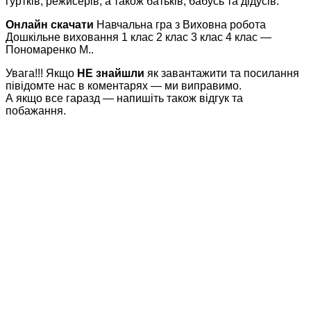
гуртків, режисерів, а також батьків, бабусь та дідусів.
Онлайн скачати
Навчальна гра з Виховна робота
Дошкільне виховання 1 клас 2 клас 3 клас 4 клас —
Пономаренко М..
Увага!!! Якщо
НЕ знайшли
як завантажити та посилання
півідомте нас в коментарях — ми виправимо.
А якщо все гаразд — напишіть також відгук та
побажання.