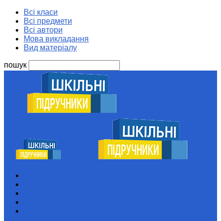
Всі класи
Всі предмети
Всі автори
Мова викладання
Вид матеріалу
пошук
Шкільні підручники
Всі класи
Всі предмети
Всі автори
Мова викладання
Вид матеріалу