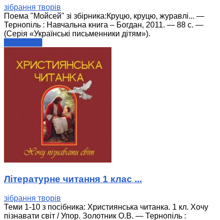
зібрання творів
Поема "Мойсей" зі збірника:Круцю, круцю, журавлі... —
Тернопіль : Навчальна книга – Богдан, 2011. — 88 с. —
(Серія «Українські письменники дітям»).
читати далі
Літературне читання 1 клас ...
зібрання творів
Теми 1-10 з посібника: Християнська читанка. 1 кл. Хочу
пізнавати світ / Упор. Золотник О.В. — Тернопіль :