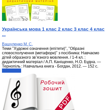
Українська мова 1 клас 2 клас 3 клас 4 клас
...
Вашуленко М. С.
Теми "Художні означення (епітети)", "Образні
словосполучення (метафори)" з посібника: Навчаємо
дітей образного зв’язного мовлення. / 1-4 кл. :
дидактичний матеріал / А.П. Каніщенко, Н.О. Будна. —
Тернопіль : Навчальна книга - Богдан, 2012. — 152 с.
читати далі