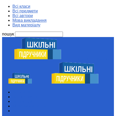
Всі класи
Всі предмети
Всі автори
Мова викладання
Вид матеріалу
пошук
Шкільні підручники
Всі класи
Всі предмети
Всі автори
Мова викладання
Вид матеріалу