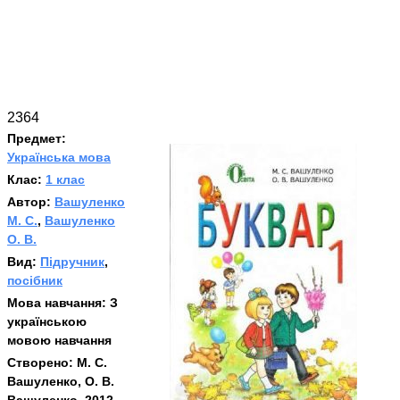
2364
Предмет:
Українська мова
Клас:
1 клас
Автор:
Вашуленко
М. С.
,
Вашуленко
О. В.
Вид:
Підручник
,
посібник
Мова навчання:
З
українською
мовою навчання
Створено:
М. С.
Вашуленко, О. В.