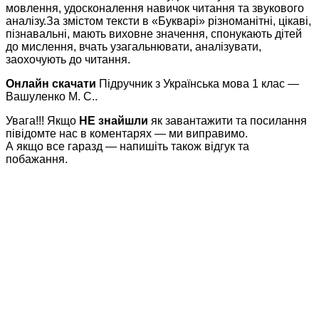
мовлення, удосконалення навичок читання та звукового
аналізу.За змістом тексти в «Букварі» різноманітні, цікаві,
пізнавальні, мають виховне значення, спонукають дітей
до мислення, вчать узагальнювати, аналізувати,
заохочують до читання.
Онлайн скачати
Підручник з Українська мова 1 клас —
Вашуленко М. С..
Увага!!! Якщо
НЕ знайшли
як завантажити та посилання
півідомте нас в коментарях — ми виправимо.
А якщо все гаразд — напишіть також відгук та
побажання.