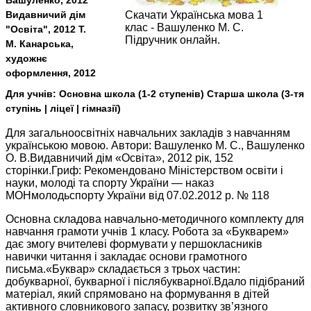
Вашуленко, 2012
Видавничий дім
Скачати Українська мова 1
клас - Вашуленко М. С.
"Освіта", 2012 Т.
Підручник онлайн.
М. Канарська,
художнє
оформлення, 2012
Для учнів:
Основна школа (1-2 ступенів) Старша школа (3-тя
ступінь | ліцеї | гімназії)
Для загальноосвітніх навчальних закладів з навчанням
українською мовою. Автори: Вашуленко М. С., Вашуленко
О. В.Видавничий дім «Освіта», 2012 рік, 152
сторінки.Гриф: Рекомендовано Міністерством освіти і
науки, молоді та спорту України — наказ
МОНмолодьспорту України від 07.02.2012 р. № 118
Основна складова навчально-методичного комплекту для
навчання грамоти учнів 1 класу. Робота за «Букварем»
дає змогу вчителеві формувати у першокласників
навички читання і закладає основи грамотного
письма.«Буквар» складається з трьох частин:
добукварної, букварної і післябукварної.Вдало підібраний
матеріал, який спрямовано на формування в дітей
активного словникового запасу, розвитку зв’язного