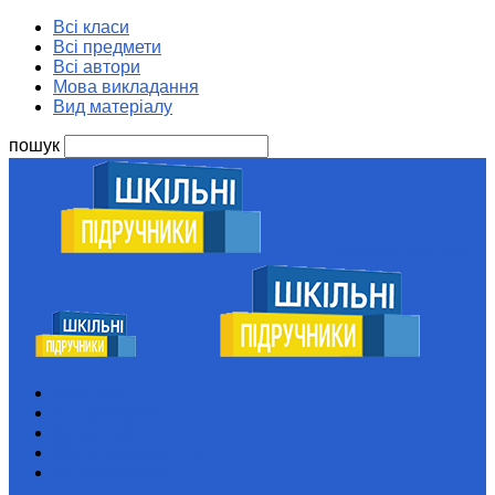
Всі класи
Всі предмети
Всі автори
Мова викладання
Вид матеріалу
пошук
Шкільні підручники
Всі класи
Всі предмети
Всі автори
Мова викладання
Вид матеріалу