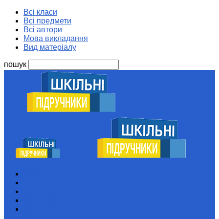
Всі класи
Всі предмети
Всі автори
Мова викладання
Вид матеріалу
пошук
Шкільні підручники
Всі класи
Всі предмети
Всі автори
Мова викладання
Вид матеріалу