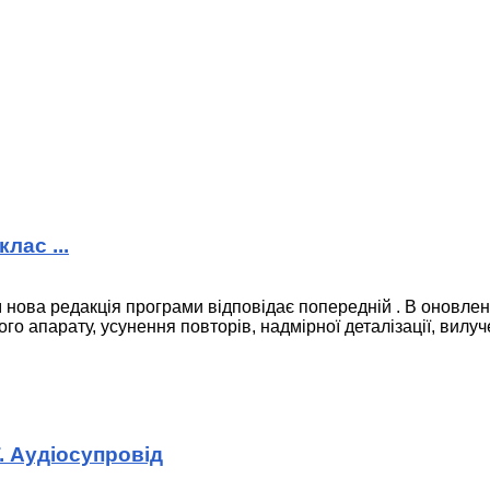
лас ...
нова редакція програми відповідає попередній . В оновлені
о апарату, усунення повторів, надмірної деталізації, вилу
. Аудіосупровід