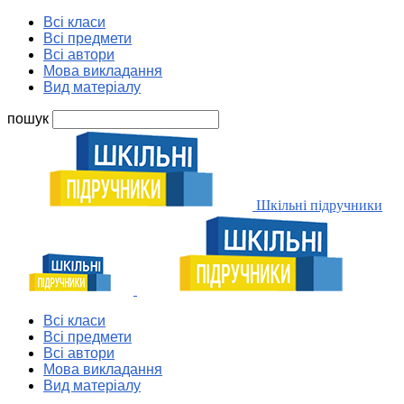
Всі класи
Всі предмети
Всі автори
Мова викладання
Вид матеріалу
пошук
Шкільні підручники
Всі класи
Всі предмети
Всі автори
Мова викладання
Вид матеріалу