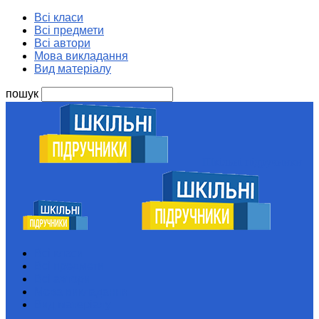
Всі класи
Всі предмети
Всі автори
Мова викладання
Вид матеріалу
пошук
Шкільні підручники
Всі класи
Всі предмети
Всі автори
Мова викладання
Вид матеріалу