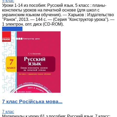
5 клас
Уроки 1-14 из пособия: Русский язык. 5 класс : планы-
конспекты уроков на печатной основе (для школ с
украинским языком обучения). — Харьков : Издательство
"Ранок", 2013. — 144 с. — (Серия "Конструктор урока"). —
1 электрон. опт. диск (СD-ROM).
читати далі
7 клас Російська мова...
7 клас
Материалы к уроку 61 з пособия: Русский язык. 7 класс: