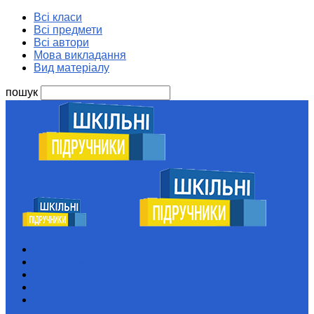
Всі класи
Всі предмети
Всі автори
Мова викладання
Вид матеріалу
пошук
Шкільні підручники
Всі класи
Всі предмети
Всі автори
Мова викладання
Вид матеріалу