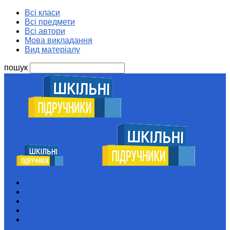
Всі класи
Всі предмети
Всі автори
Мова викладання
Вид матеріалу
пошук
Шкільні підручники
Всі класи
Всі предмети
Всі автори
Мова викладання
Вид матеріалу