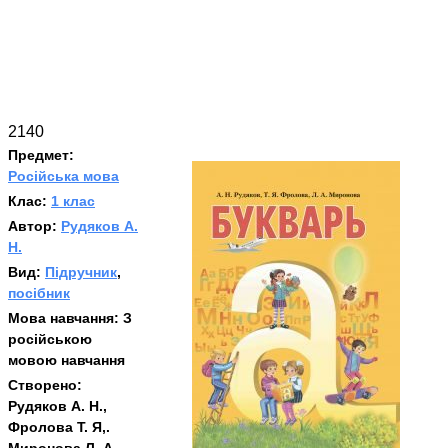
2140
Предмет:
Російська мова
Клас:
1 клас
Автор:
Рудяков А.
Н.
Вид:
Підручник
,
посібник
Мова навчання:
З
російською
мовою навчання
Створено:
Рудяков А. Н.,
Фролова Т. Я,.