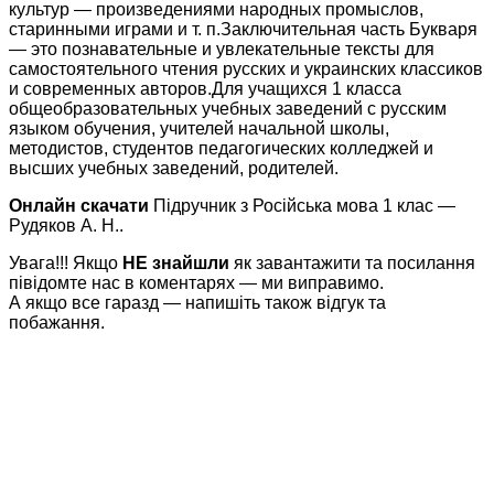
культур — произведениями народных промыслов,
старинными играми и т. п.Заключительная часть Букваря
— это познавательные и увлекательные тексты для
самостоятельного чтения русских и украинских классиков
и современных авторов.Для учащихся 1 класса
общеобразовательных учебных заведений с русским
языком обучения, учителей начальной школы,
методистов, студентов педагогических колледжей и
высших учебных заведений, родителей.
Онлайн скачати
Підручник з Російська мова 1 клас —
Рудяков А. Н..
Увага!!! Якщо
НЕ знайшли
як завантажити та посилання
півідомте нас в коментарях — ми виправимо.
А якщо все гаразд — напишіть також відгук та
побажання.