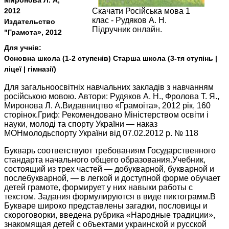
Миронова Л. А,
2012
Скачати Російська мова 1
клас - Рудяков А. Н.
Издательство
Підручник онлайн.
"Грамота», 2012
Для учнів:
Основна школа (1-2 ступенів) Старша школа (3-тя ступінь |
ліцеї | гімназії)
Для загальноосвітніх навчальних закладів з навчанням
російською мовою. Автори: Рудяков А. Н., Фролова Т. Я.,
Миронова Л. А.Видавництво «Грамоіта», 2012 рік, 160
сторінок.Гриф: Рекомендовано Міністерством освіти і
науки, молоді та спорту України — наказ
МОНмолодьспорту України від 07.02.2012 р. № 118
Букварь соответствуют требованиям Государственного
стандарта начального общего образования.Учебник,
состоящий из трех частей — добукварной, букварной и
послебукварной, — в легкой и доступной форме обучает
детей грамоте, формирует у них навыки работы с
текстом. Задания формулируются в виде пиктограмм.В
Букваре широко представлены загадки, пословицы и
скороговорки, введена рубрика «Народные традиции»,
знакомящая детей с объектами украинской и русской