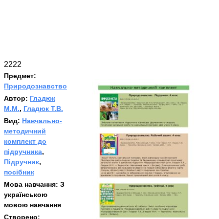
2222
Предмет:
Природознавство
Автор:
Гладюк
М.М.
,
Гладюк Т.В.
Вид:
Навчально-
методичний
комплект до
підручника
,
Підручник
,
посібник
Мова навчання:
З
українською
мовою навчання
Створено: