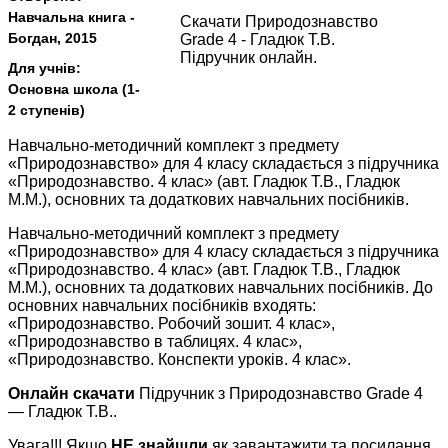
Навчальна книга -
Скачати Природознавство
Богдан, 2015
Grade 4 - Гладюк Т.В.
Підручник онлайн.
Для учнів:
Основна школа (1-
2 ступенів)
Навчально-методичний комплект з предмету
«Природознавство» для 4 класу складається з підручника
«Природознавство. 4 клас» (авт. Гладюк Т.В., Гладюк
М.М.), основних та додаткових навчальних посібників.
Навчально-методичний комплект з предмету
«Природознавство» для 4 класу складається з підручника
«Природознавство. 4 клас» (авт. Гладюк Т.В., Гладюк
М.М.), основних та додаткових навчальних посібників. До
основних навчальних посібників входять:
«Природознавство. Робочий зошит. 4 клас»,
«Природознавство в таблицях. 4 клас»,
«Природознавство. Конспекти уроків. 4 клас».
Онлайн скачати
Підручник з Природознавство Grade 4
— Гладюк Т.В..
Увага!!! Якщо
НЕ знайшли
як завантажити та посилання