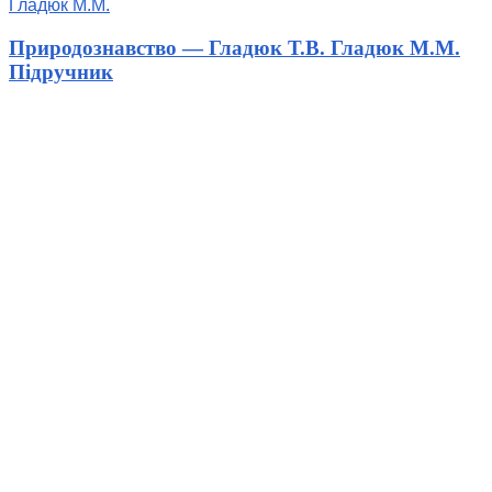
Гладюк М.М.
Природознавство — Гладюк Т.В. Гладюк М.М.
Підручник