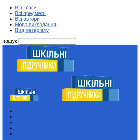
Всі класи
Всі предмети
Всі автори
Мова викладання
Вид матеріалу
пошук
Шкільні підручники
Всі класи
Всі предмети
Всі автори
Мова викладання
Вид матеріалу