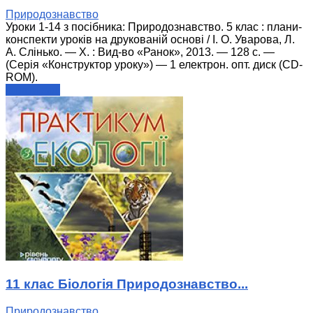
Природознавство
Уроки 1-14 з посібника: Природознавство. 5 клас : плани-
конспекти уроків на друкованій основі / І. О. Уварова, Л.
А. Слінько. — Х. : Вид-во «Ранок», 2013. — 128 с. —
(Серія «Конструктор уроку») — 1 електрон. опт. диск (CD-
ROM).
читати далі
11 клас Біологія Природознавство...
Природознавство