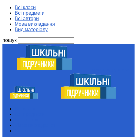
Всі класи
Всі предмети
Всі автори
Мова викладання
Вид матеріалу
пошук
Шкільні підручники
Всі класи
Всі предмети
Всі автори
Мова викладання
Вид матеріалу