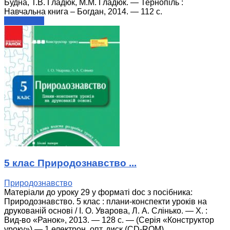
Будна, Т.В. Гладюк, М.М. Гладюк. — Тернопіль :
Навчальна книга – Богдан, 2014. — 112 с.
читати далі
5 клас Природознавство ...
Природознавство
Матеріали до уроку 29 у форматі doc з посібника:
Природознавство. 5 клас : плани-конспекти уроків на
друкованій основі / І. О. Уварова, Л. А. Слінько. — Х. :
Вид-во «Ранок», 2013. — 128 с. — (Серія «Конструктор
уроку») — 1 електрон. опт. диск (CD-ROM).