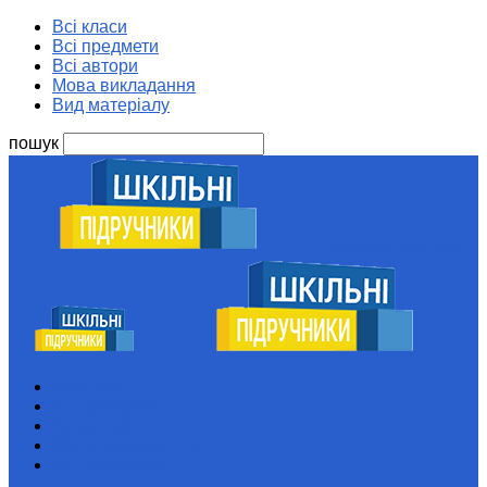
Всі класи
Всі предмети
Всі автори
Мова викладання
Вид матеріалу
пошук
Шкільні підручники
Всі класи
Всі предмети
Всі автори
Мова викладання
Вид матеріалу