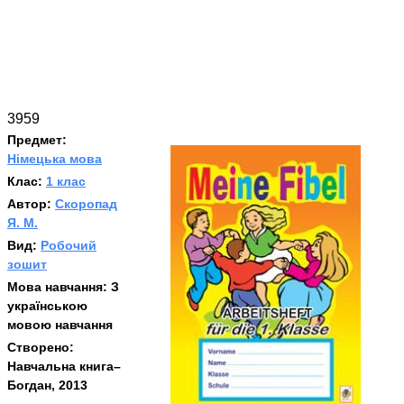
3959
Предмет:
Німецька мова
Клас:
1 клас
Автор:
Скоропад
Я. М.
Вид:
Робочий
зошит
Мова навчання:
З
українською
мовою навчання
Створено:
Навчальна книга–
Богдан, 2013