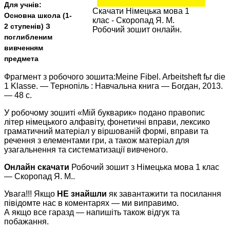
Для учнів:
Скачати Німецька мова 1
Основна школа (1-
клас - Скоропад Я. М.
2 ступенів) З
Робочий зошит онлайн.
поглибленим
вивченням
предмета
Фрагмент з робочого зошита:Meine Fibel. Arbeitsheft fьr die
1 Klasse. — Тернопіль : Навчальна книга — Богдан, 2013.
— 48 с.
У робочому зошиті «Мій букварик» подано правопис
літер німецького алфавіту, фонетичні вправи, лексико
граматичний матеріал у віршованій формі, вправи та
речення з елементами гри, а також матеріал для
узагальнення та систематизації вивченого.
Онлайн скачати
Робочий зошит з Німецька мова 1 клас
— Скоропад Я. М..
Увага!!! Якщо
НЕ знайшли
як завантажити та посилання
півідомте нас в коментарях — ми виправимо.
А якщо все гаразд — напишіть також відгук та
побажання.