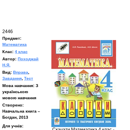
2446
Предмет:
Математика
Клас:
4 клас
Автор:
Походжай
Н.Я.
Вид:
Вправа
,
Завдання
,
Тест
Мова навчання:
З
українською
мовою навчання
Створено:
Навчальна книга –
Богдан, 2013
Для учнів:
Скачати Математика 4 клас -