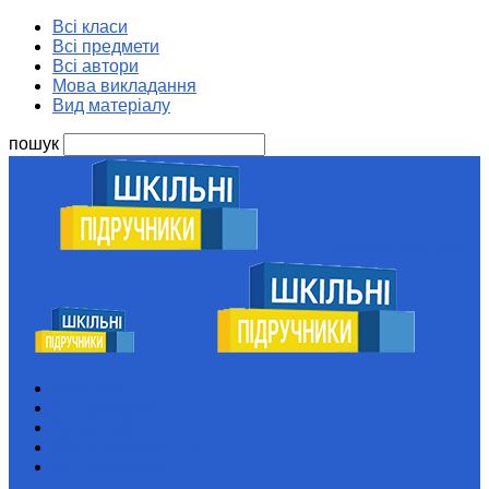
Всі класи
Всі предмети
Всі автори
Мова викладання
Вид матеріалу
пошук
Шкільні підручники
Всі класи
Всі предмети
Всі автори
Мова викладання
Вид матеріалу