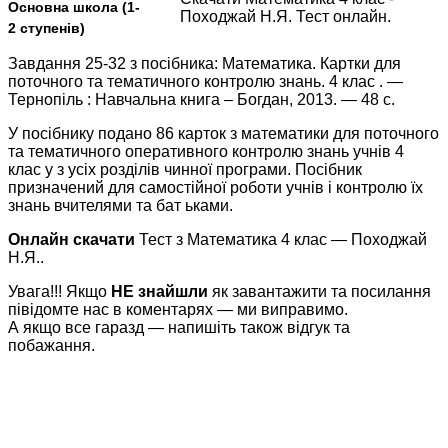
Основна школа (1-
Походжай Н.Я. Тест онлайн.
2 ступенів)
Завдання 25-32 з посібника: Математика. Картки для
поточного та тематичного контролю знань. 4 клас . —
Тернопіль : Навчальна книга – Богдан, 2013. — 48 с.
У посібнику подано 86 карток з математики для поточного
та тематичного оперативного контролю знань учнів 4
клас у з усіх розділів чинної програми. Посібник
призначений для самостійної роботи учнів і контролю їх
знань вчителями та бат ьками.
Онлайн скачати
Тест з Математика 4 клас — Походжай
Н.Я..
Увага!!! Якщо
НЕ знайшли
як завантажити та посилання
півідомте нас в коментарях — ми виправимо.
А якщо все гаразд — напишіть також відгук та
побажання.