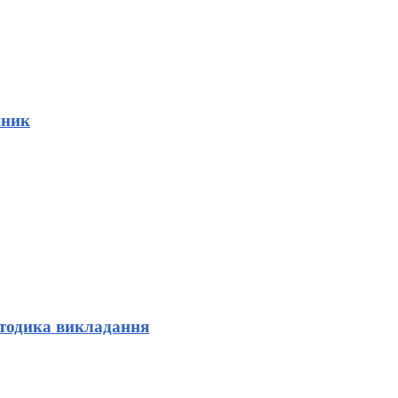
чник
етодика викладання