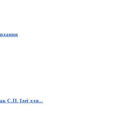
авдання
к С.П. Ідеї для...