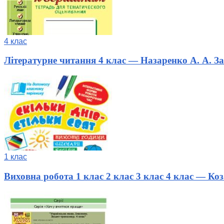
4 клас
Літературне читання 4 клас — Назаренко А. А. З
1 клас
Виховна робота 1 клас 2 клас 3 клас 4 клас — Коза