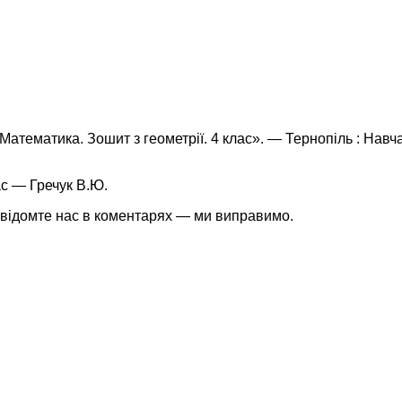
Математика. Зошит з геометрії. 4 клас». — Тернопіль : Навч
с — Гречук В.Ю.
івідомте нас в коментарях — ми виправимо.