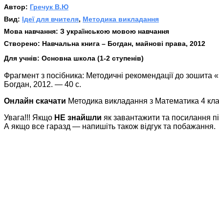
Автор:
Гречук В.Ю
Вид:
Ідеї для вчителя
,
Методика викладання
Мова навчання:
З українською мовою навчання
Створено:
Навчальна книга – Богдан, майнові права, 2012
Для учнів:
Основна школа (1-2 ступенів)
Фрагмент з посібника: Методичні рекомендації до зошита «
Богдан, 2012. — 40 с.
Онлайн скачати
Методика викладання з Математика 4 кла
Увага!!! Якщо
НЕ знайшли
як завантажити та посилання п
А якщо все гаразд — напишіть також відгук та побажання.