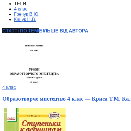
ТЕГИ
4 клас
Гречук В.Ю.
Кіщук Н.В.
СТАТТІ ПО ТЕМІ
БІЛЬШЕ ВІД АВТОРА
4 клас
Образотворче мистецтво 4 клас — Криса Т.М. Ка