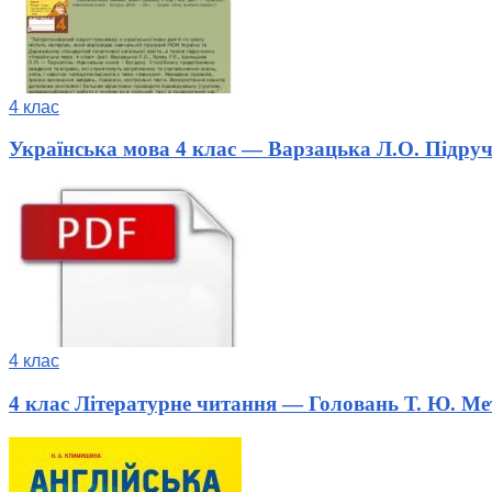
4 клас
Українська мова 4 клас — Варзацька Л.О. Підру
4 клас
4 клас Літературне читання — Головань Т. Ю. М