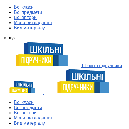
Всі класи
Всі предмети
Всі автори
Мова викладання
Вид матеріалу
пошук
Шкільні підручники
Всі класи
Всі предмети
Всі автори
Мова викладання
Вид матеріалу