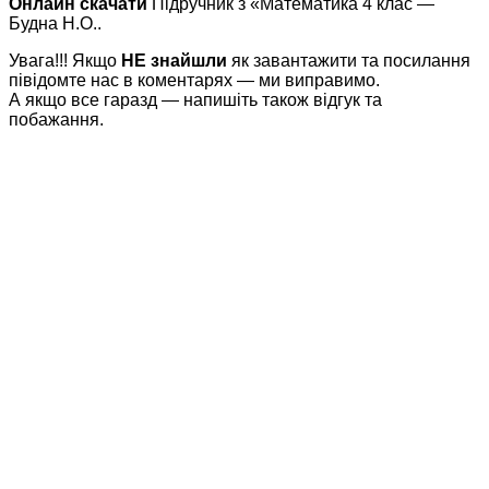
Онлайн скачати
Підручник з «Математика 4 клас —
Будна Н.О..
Увага!!! Якщо
НЕ знайшли
як завантажити та посилання
півідомте нас в коментарях — ми виправимо.
А якщо все гаразд — напишіть також відгук та
побажання.