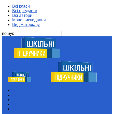
Всі класи
Всі предмети
Всі автори
Мова викладання
Вид матеріалу
пошук
Шкільні підручники
Всі класи
Всі предмети
Всі автори
Мова викладання
Вид матеріалу