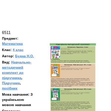
6511
Предмет:
Математика
Клас:
4 клас
Автор:
Будна Н.О.
Вид:
Навчально-
методичний
комплект до
підручника
,
Підручник
,
посібник
Мова навчання:
З
українською
мовою навчання