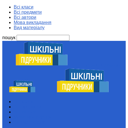
Всі класи
Всі предмети
Всі автори
Мова викладання
Вид матеріалу
пошук
Шкільні підручники
Всі класи
Всі предмети
Всі автори
Мова викладання
Вид матеріалу