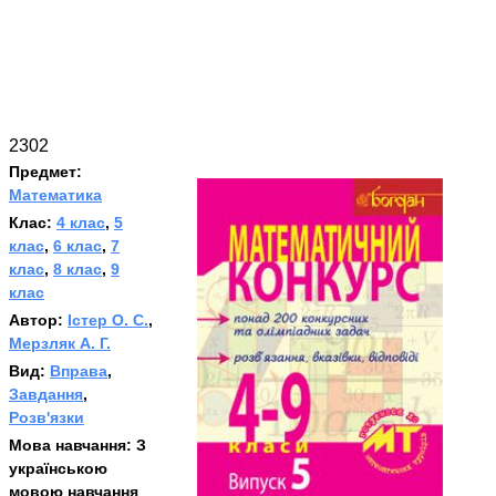
2302
Предмет:
Математика
Клас:
4 клас
,
5
клас
,
6 клас
,
7
клас
,
8 клас
,
9
клас
Автор:
Істер О. С.
,
Мерзляк А. Г.
Вид:
Вправа
,
Завдання
,
Розв'язки
Мова навчання:
З
українською
мовою навчання