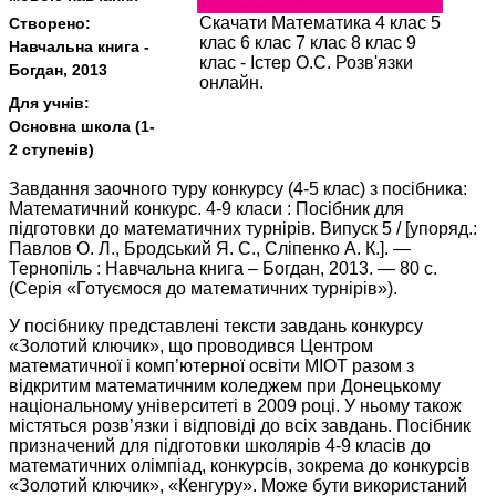
Скачати Математика 4 клас 5
Створено:
клас 6 клас 7 клас 8 клас 9
Навчальна книга -
клас - Істер О.С. Розв'язки
Богдан, 2013
онлайн.
Для учнів:
Основна школа (1-
2 ступенів)
Завдання заочного туру конкурсу (4-5 клас) з посібника:
Математичний конкурс. 4-9 класи : Посібник для
підготовки до математичних турнірів. Випуск 5 / [упоряд.:
Павлов О. Л., Бродський Я. С., Сліпенко А. К.]. —
Тернопіль : Навчальна книга – Богдан, 2013. — 80 с.
(Серія «Готуємося до математичних турнірів»).
У посібнику представлені тексти завдань конкурсу
«Золотий ключик», що проводився Центром
математичної і комп’ютерної освіти МІОТ разом з
відкритим математичним коледжем при Донецькому
національному університеті в 2009 році. У ньому також
містяться розв’язки і відповіді до всіх завдань. Посібник
призначений для підготовки школярів 4-9 класів до
математичних олімпіад, конкурсів, зокрема до конкурсів
«Золотий ключик», «Кенгуру». Може бути використаний