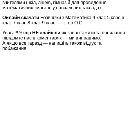
вчителями шкіл, ліцеїв, гімназій для проведення
математичних змагань у навчальних закладах.
Онлайн скачати
Розв’язки з Математика 4 клас 5 клас 6
клас 7 клас 8 клас 9 клас — Істер О.С..
Увага!!! Якщо
НЕ знайшли
як завантажити та посилання
півідомте нас в коментарях — ми виправимо.
А якщо все гаразд — напишіть також відгук та
побажання.