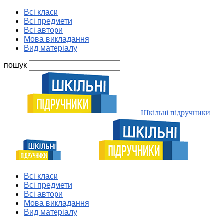
Всі класи
Всі предмети
Всі автори
Мова викладання
Вид матеріалу
пошук
Шкільні підручники
Всі класи
Всі предмети
Всі автори
Мова викладання
Вид матеріалу