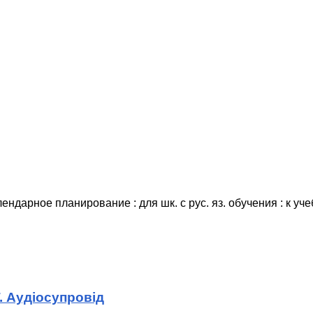
лендарное планирование : для шк. с рус. яз. обучения : к уче
. Аудіосупровід