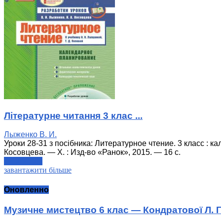
Літературне читання 3 клас ...
Лыженко В. И.
Уроки 28-31 з посібника: Литературное чтение. 3 класс : ка
Косовцева. — Х. : Изд-во «Ранок», 2015. — 16 с.
читати далі
завантажити більше
Оновленно
Музичне мистецтво 6 клас — Кондратової Л. Г